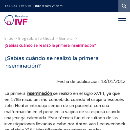
B
+34 934 176 916
info@bcnivf.com
Barcelona
IVF
Inicio
Blog sobre fertilidad
General
¿Sabías cuándo se realizó la primera inseminación?
¿Sabías cuándo se realizó la primera
inseminación?
Fecha de publicación: 13/01/2012
La primera
inseminación
se realizó en el siglo XVIII, ya que
en 1785 nació un niño concebido cuando el cirujano escocés
John Hunter introdujo semen de un paciente con una
malformación en el pene en la vagina de su esposa usando
una jeringa calentada. Esta técnica fue el resultado de las
investigaciones llevadas a cabo por Anton van Leeuwenhoek