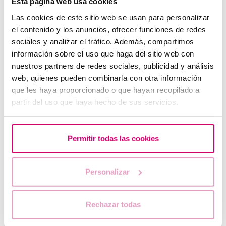
Esta página web usa cookies
Las cookies de este sitio web se usan para personalizar
el contenido y los anuncios, ofrecer funciones de redes
sociales y analizar el tráfico. Además, compartimos
información sobre el uso que haga del sitio web con
Flujo marrón: causas, relación con la regla y el
nuestros partners de redes sociales, publicidad y análisis
embarazo
web, quienes pueden combinarla con otra información
que les haya proporcionado o que hayan recopilado a
partir del uso que haya hecho de sus servicios.
Permitir todas las cookies
Personalizar
¿Puedo quedar embarazada si he tenido o tengo
Rechazar todas
quistes en los ovarios?