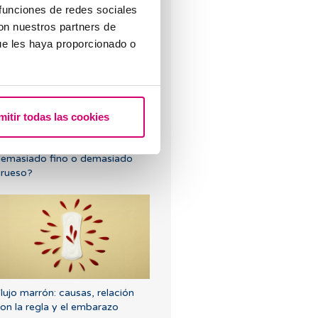
 funciones de redes sociales
enstrual con un test de
mbarazo negativo?
con nuestros partners de
ue les haya proporcionado o
mitir todas las cookies
Qué pasa si el endometrio es
emasiado fino o demasiado
rueso?
lujo marrón: causas, relación
on la regla y el embarazo