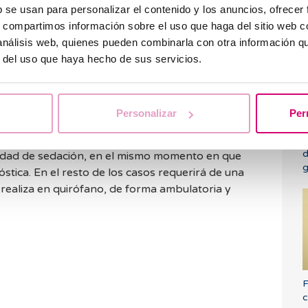
b se usan para personalizar el contenido y los anuncios, ofrecer
m
uterina.
e
s, compartimos información sobre el uso que haga del sitio web 
a de elección para el diagnóstico del pólipo
 análisis web, quienes pueden combinarla con otra información q
ealizar una endoscopia del interior del útero que
r del uso que haya hecho de sus servicios.
n directa de la cavidad uterina.
 pólipo endometrial o
polipectomía
cuando el
de 1 cm, se sospeche de patología maligna y en
Personalizar
Per
s, cuando se trata de
ediculados, la resección del pólipo se puede
¿
d
esidad de sedación, en el mismo momento en que
g
óstica. En el resto de los casos requerirá de una
 realiza en quirófano, de forma ambulatoria y
F
c