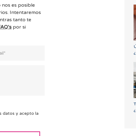
 nos es posible
ios. Intentaremos
ntras tanto te
FAQ’s
por si
Ú
¿
T
¿
s datos y acepto la