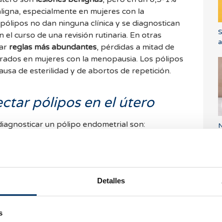
ligna, especialmente en mujeres con la
S
urso de una revisión rutinaria. En otras
a
car
reglas más abundantes
, pérdidas a mitad de
ngrados en mujeres con la menopausia. Los pólipos
usa de esterilidad y de abortos de repetición.
ctar pólipos en el útero
iagnosticar un pólipo endometrial son:
N
b
te en inyectar suero fisiológico en el interior de la
e se realiza una ecografía ginecológica. La
rmite ver el pólipo en su interior con mayor
Detalles
pesar de que no es prueba indicada para su
 histerosalpingografía se puede sospechar la
s
ando se ve un defecto de replección de contraste
¿