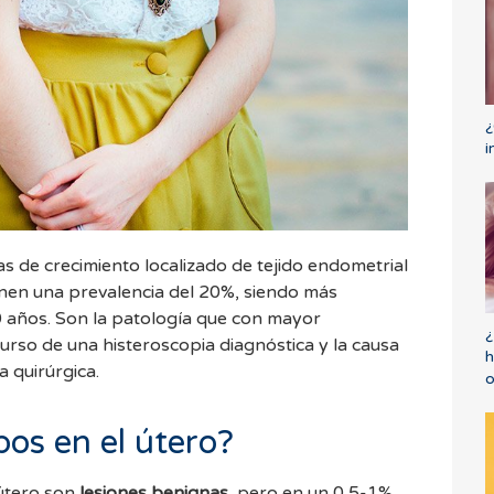
¿
i
s de crecimiento localizado de tejido endometrial
ienen una prevalencia del 20%, siendo más
0 años. Son la patología que con mayor
¿
curso de una histeroscopia diagnóstica y la causa
h
 quirúrgica.
o
pos en el útero?
útero son
lesiones benignas
, pero en un 0,5-1%