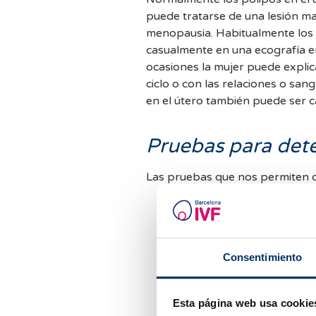
puede tratarse de una lesión ma
menopausia. Habitualmente los pólipos no dan ninguna clínica y se diagnostican
casualmente en una ecografía en el c
ocasiones la mujer puede expli
ciclo o con las relaciones o sa
en el útero también puede ser ca
Pruebas para dete
Las pruebas que nos permiten d
Ecografía ginecológica.
Histerosonografía
: consis
cavidad uterina a la vez qu
distensión de la cavidad pe
Consentimiento
facilidad.
Histerosalpingografía
: a 
estudio, en el curso de la
Esta página web usa cookie
presencia de un pólipo cu