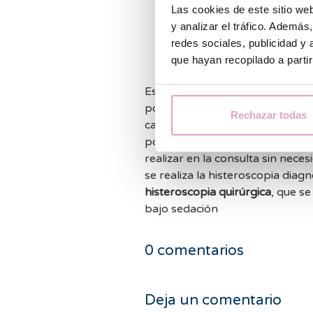
Las cookies de este sitio we
en el interior de la cavidad 
y analizar el tráfico. Ademá
Histeroscopia
: es la prueb
redes sociales, publicidad y
endometrial. Consiste en r
que hayan recopilado a parti
nos permite tener una visió
Está indicada la exéresis de un
pólipo sea sintomático, mayor 
Rechazar todas
caso de esterilidad o abortos de repetición. En ocasione
pólipos de poco tamaño o muy p
realizar en la consulta sin nec
se realiza la histeroscopia diagn
histeroscopia quirúrgica
, que se
bajo sedación
0
comentarios
Deja un comentario