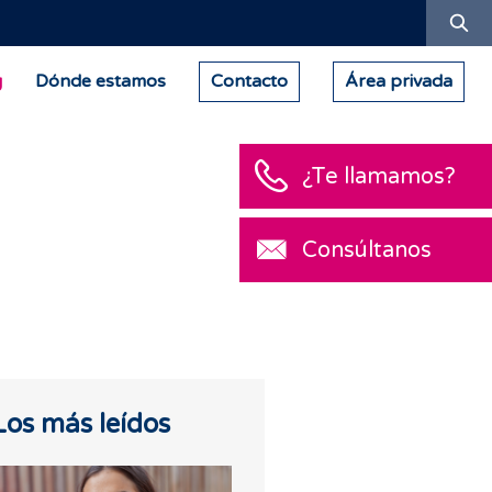
Bu
g
Dónde estamos
Contacto
Área privada
¿Te llamamos?
Consúltanos
Los más leídos