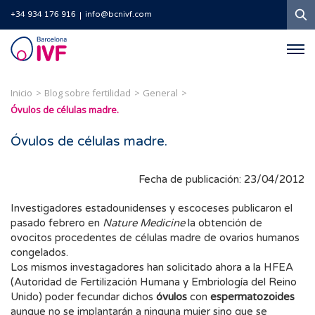
B
+34 934 176 916
info@bcnivf.com
Barcelona
IVF
Inicio
Blog sobre fertilidad
General
Óvulos de células madre.
Óvulos de células madre.
Fecha de publicación: 23/04/2012
Investigadores estadounidenses y escoceses publicaron el
pasado febrero en
Nature Medicine
la obtención de
ovocitos procedentes de células madre de ovarios humanos
congelados.
Los mismos investagadores han solicitado ahora a la HFEA
(Autoridad de Fertilización Humana y Embriología del Reino
Unido) poder fecundar dichos
óvulos
con
espermatozoides
aunque no se implantarán a ninguna mujer sino que se