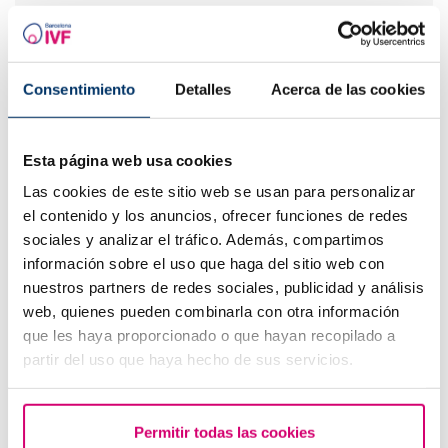
¿Cuáles son los síntomas de implantación embrionaria?
Consentimiento
Detalles
Acerca de las cookies
Esta página web usa cookies
Las cookies de este sitio web se usan para personalizar
el contenido y los anuncios, ofrecer funciones de redes
sociales y analizar el tráfico. Además, compartimos
información sobre el uso que haga del sitio web con
Flujo marrón: causas, relación con la regla y el
embarazo
nuestros partners de redes sociales, publicidad y análisis
web, quienes pueden combinarla con otra información
que les haya proporcionado o que hayan recopilado a
partir del uso que haya hecho de sus servicios.
Permitir todas las cookies