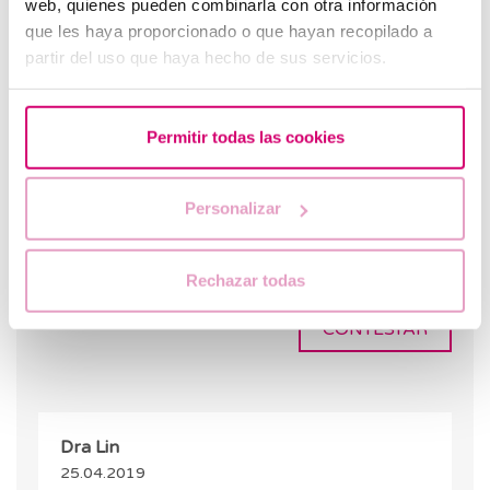
web, quienes pueden combinarla con otra información
que les haya proporcionado o que hayan recopilado a
partir del uso que haya hecho de sus servicios.
Vitalia
19.04.2019
Permitir todas las cookies
Hola , tengo 35, resultados de Antimulleriana de
0.15 y vitamina D de 18,6.
Personalizar
Tengo una hija de 8 años y llevo un año
intentando. Puedo quedar embarazada con mis
ovulos ?? Cuales serían los tratamientos ?
Rechazar todas
CONTESTAR
Dra Lin
25.04.2019