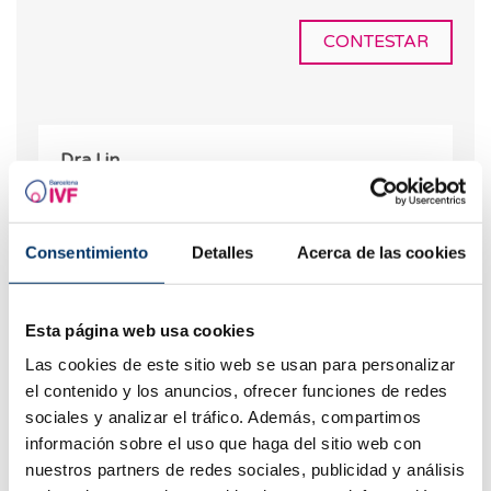
CONTESTAR
Dra Lin
14.05.2019
Hola Bianca. Gracias por tu consulta. Yo
Consentimiento
Detalles
Acerca de las cookies
completaría el estudio de esterilidad con un
cariotipo de ambos. Si todo saliera bien,
teniendo en cuenta tu edad, tiempo de
Esta página web usa cookies
esterilidad y reserva ovárica, probablemente
lo más indicado sería hacer una fecundación
Las cookies de este sitio web se usan para personalizar
in vitro. Dra Lin
el contenido y los anuncios, ofrecer funciones de redes
sociales y analizar el tráfico. Además, compartimos
CONTESTAR
información sobre el uso que haga del sitio web con
nuestros partners de redes sociales, publicidad y análisis