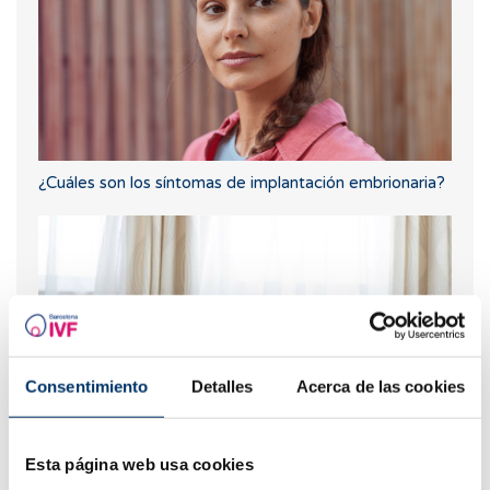
¿Cuáles son los síntomas de implantación embrionaria?
Consentimiento
Detalles
Acerca de las cookies
Curva larga de glucosa o TTOG: todo lo que debes
Esta página web usa cookies
saber sobre esta prueba en el embarazo