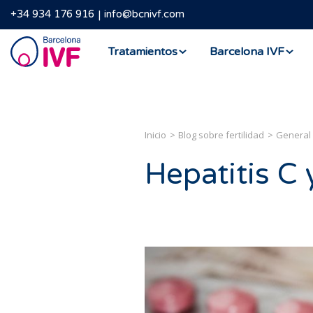
+34 934 176 916
info@bcnivf.com
Barcelona
Tratamientos
Barcelona IVF
IVF
Inicio
Blog sobre fertilidad
General
Hepatitis C