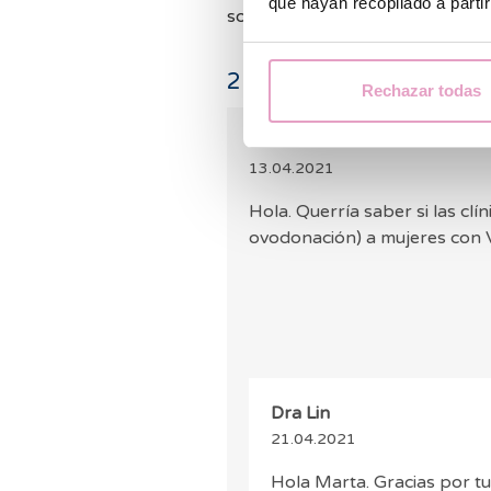
que hayan recopilado a parti
son las mismas que en el caso d
2
comentarios
Rechazar todas
Marta
13.04.2021
Hola. Querría saber si las cl
ovodonación) a mujeres con V
Dra Lin
21.04.2021
Hola Marta. Gracias por tu