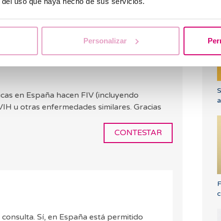
r del uso que haya hecho de sus servicios.
e varón seronegativo / mujer seropositiva.
¿
Personalizar
Per
S
ínicas en España hacen FIV (incluyendo
a
IH u otras enfermedades similares. Gracias
CONTESTAR
F
c
 consulta. Sí, en España está permitido