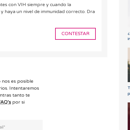
ntes con VIH siempre y cuando la
 y haya un nivel de immunidad correcto. Dra
¿
CONTESTAR
i
 nos es posible
ios. Intentaremos
T
p
ntras tanto te
FAQ’s
por si