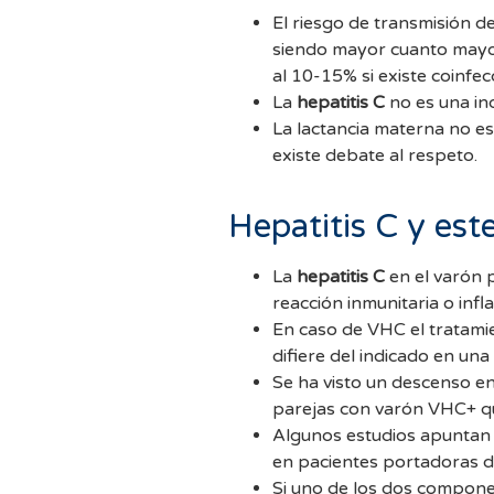
El riesgo de transmisión de
siendo mayor cuanto mayor
al 10-15% si existe coinfec
La
hepatitis C
no es una ind
La lactancia materna no e
existe debate al respeto.
Hepatitis C y este
La
hepatitis C
en el varón 
reacción inmunitaria o infl
En caso de VHC el tratami
difiere del indicado en una
Se ha visto un descenso en
parejas con varón VHC+ que
Algunos estudios apuntan 
en pacientes portadoras 
Si uno de los dos compone