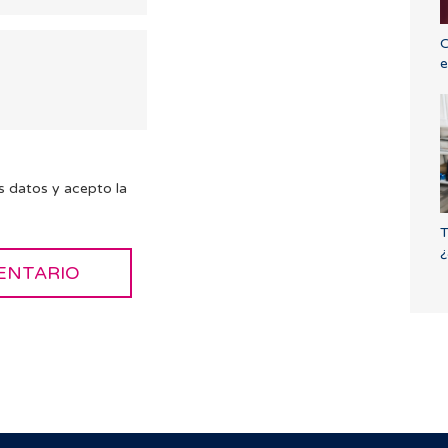
C
e
s datos y acepto la
T
¿