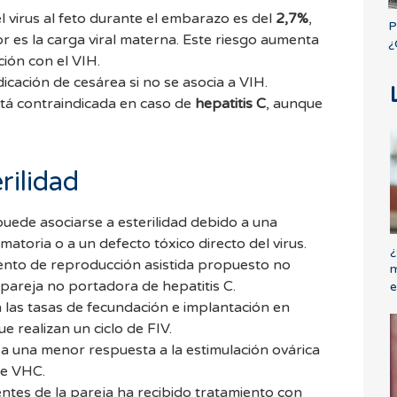
l virus al feto durante el embarazo es del
2,7%
,
P
 es la carga viral materna. Este riesgo aumenta
¿
ción con el VIH.
icación de cesárea si no se asocia a VIH.
stá contraindicada en caso de
hepatitis C
, aunque
rilidad
puede asociarse a esterilidad debido a una
amatoria o a un defecto tóxico directo del virus.
¿
ento de reproducción asistida propuesto no
m
 pareja no portadora de hepatitis C.
e
 las tasas de fecundación e implantación en
 realizan un ciclo de FIV.
a una menor respuesta a la estimulación ovárica
de VHC.
ntes de la pareja ha recibido tratamiento con