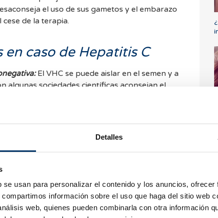
 desaconseja el uso de sus gametos y el embarazo
cese de la terapia.
¿
i
en caso de Hepatitis C
onegativa:
El VHC se puede aislar en el semen y a
ón algunas sociedades científicas aconsejan el
arejas cuando estas parejas no están buscando
¿
ón asistida.
·
Varón seronegativo / mujer
h
o
Detalles
ratamiento de
izar el riesgo de transmisión vertical y la
 la mujer se aconseja esperar a que se reúnan
s
b se usan para personalizar el contenido y los anuncios, ofrecer
s, compartimos información sobre el uso que haga del sitio web 
de transmisión a la descendencia y de progresión
 análisis web, quienes pueden combinarla con otra información q
e.
·
Ambos seropositivos:
Las recomendaciones
Ú