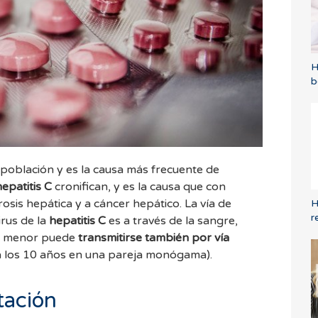
H
b
 población y es la causa más frecuente de
hepatitis C
cronifican, y es la causa que con
 hepática y a cáncer hepático. La vía de
H
r
irus de la
hepatitis C
es a través de la sangre,
ho menor puede
transmitirse también por vía
a los 10 años en una pareja monógama).
tación