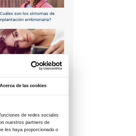
Cuáles son los síntomas de
mplantación embrionaria?
Puedo quedar embarazada si
e tenido o tengo quistes en los
varios?
Acerca de las cookies
 funciones de redes sociales
con nuestros partners de
ue les haya proporcionado o
tero lateralizado o inclinado: