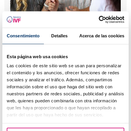
Pruebas antes de una FIV: ¿Cuáles se deben hacer?
Consentimiento
Detalles
Acerca de las cookies
Esta página web usa cookies
Las cookies de este sitio web se usan para personalizar
el contenido y los anuncios, ofrecer funciones de redes
sociales y analizar el tráfico. Además, compartimos
información sobre el uso que haga del sitio web con
nuestros partners de redes sociales, publicidad y análisis
¿Qué vacunas se pueden poner durante el embarazo?
web, quienes pueden combinarla con otra información
que les haya proporcionado o que hayan recopilado a
Los más leídos
partir del uso que haya hecho de sus servicios.