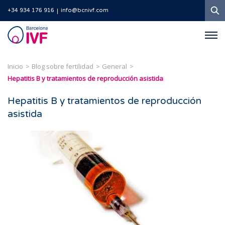
B
+34 934 176 916
info@bcnivf.com
Barcelona
IVF
Inicio
Blog sobre fertilidad
General
Hepatitis B y tratamientos de reproducción asistida
Hepatitis B y tratamientos de reproducción
asistida