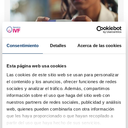
Consentimiento
Detalles
Acerca de las cookies
¿Qué hacer si hay retraso menstrual con un test de
embarazo negativo?
Esta página web usa cookies
Las cookies de este sitio web se usan para personalizar
el contenido y los anuncios, ofrecer funciones de redes
sociales y analizar el tráfico. Además, compartimos
información sobre el uso que haga del sitio web con
nuestros partners de redes sociales, publicidad y análisis
web, quienes pueden combinarla con otra información
que les haya proporcionado o que hayan recopilado a
partir del uso que haya hecho de sus servicios.