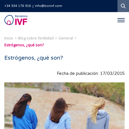
B
+34 934 176 916
info@bcnivf.com
Barcelona
IVF
Inicio
Blog sobre fertilidad
General
Estrógenos, ¿qué son?
Estrógenos, ¿qué son?
Fecha de publicación: 17/03/2015