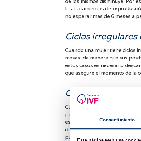
de los mismos disminuye. Por este motivo, y porqué las tasas de embarazo con
los tratamientos de
reproducción
no esperar más de 6 meses a par
Ciclos irregulares
Cuando una mujer tiene ciclos i
meses, de manera que sus posib
estos casos es necesario descar
que asegure el momento de la ov
Cirugía previa de 
Cuando se realiza una
cirugía ov
puede que también estemos rese
Consentimiento
esto hace que la cantidad de óvu
de forma más o menos importante. Por otro lado, toda cirugía a nivel
puede ser causa de adherencias 
Esta página web usa cookie