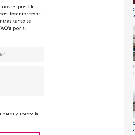
 nos es posible
C
ios. Intentaremos
e
ntras tanto te
FAQ’s
por si
T
¿
s datos y acepto la
C
t