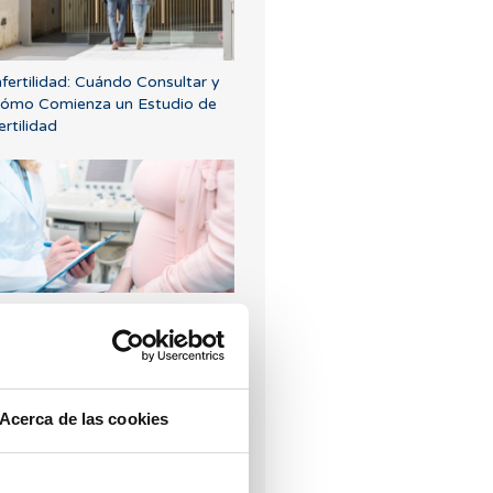
nfertilidad: Cuándo Consultar y
ómo Comienza un Estudio de
ertilidad
etrozol, la mejor alternativa
ara inducir la ovulación en las
ujeres con síndrome de ovario
oliquístico.
Acerca de las cookies
Los más leídos