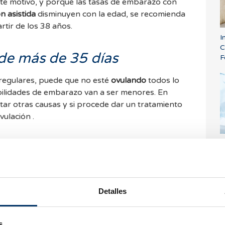
 asistida
disminuyen con la edad, se recomienda
tir de los 38 años.
I
C
 de más de 35 días
F
rregulares, puede que no esté
ovulando
todos lo
ilidades de embarazo van a ser menores. En
tar otras causas y si procede dar un tratamiento
ulación .
L
ovarios
p
m
árica
, en el momento de resecar el tejido afecto,
p
cando involuntariamente tejido ovárico sano,
Detalles
los (la reserva ovárica) pueda verse disminuida
 pélvico
que alteren la función de las trompas.
s