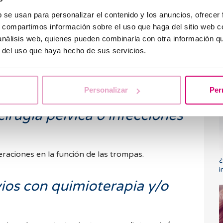
b se usan para personalizar el contenido y los anuncios, ofrecer
o la endometriosis
s, compartimos información sobre el uso que haga del sitio web 
 análisis web, quienes pueden combinarla con otra información q
dometriosis
van a conseguir el embarazo sin
r del uso que haya hecho de sus servicios.
sis se asocia a esterilidad en el 20% de los casos.
¿
triosis y en 6 meses no has conseguido embarazo
i
alista.
Personalizar
Per
irugía pélvica o infecciones
raciones en la función de las trompas.
¿
i
ios con quimioterapia y/o