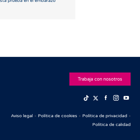
sta prueba en el embarazo
Trabaja con nosotros
Facebook
Insta
Yo
TikTok
Twitter
Aviso legal
Política de cookies
Política de privacidad
Política de calidad