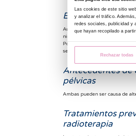
Las cookies de este sitio we
Enfermedades com
y analizar el tráfico. Ademá
redes sociales, publicidad y
Aunque muchas mujeres con
en
que hayan recopilado a parti
ninguna dificultad, la endometrio
Por ello, si tienes una endome
se recomienda acudir a un especi
Rechazar todas
Antecedentes de c
pélvicas
Ambas pueden ser causa de alte
Tratamientos prev
radioterapia