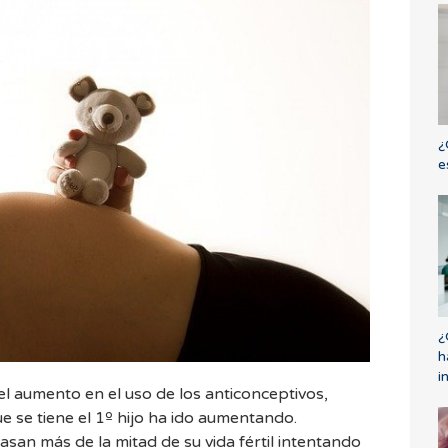
¿
e
¿
h
i
l aumento en el uso de los anticonceptivos,
e se tiene el 1º hijo ha ido aumentando.
an más de la mitad de su vida fértil intentando