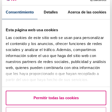
Consentimiento
Detalles
Acerca de las cookies
Esta página web usa cookies
Flujo marrón: causas, relación con la regla y el
Las cookies de este sitio web se usan para personalizar
embarazo
el contenido y los anuncios, ofrecer funciones de redes
sociales y analizar el tráfico. Además, compartimos
información sobre el uso que haga del sitio web con
nuestros partners de redes sociales, publicidad y análisis
web, quienes pueden combinarla con otra información
que les haya proporcionado o que hayan recopilado a
partir del uso que haya hecho de sus servicios.
Permitir todas las cookies
¿Cuáles son los síntomas de implantación embrionaria?