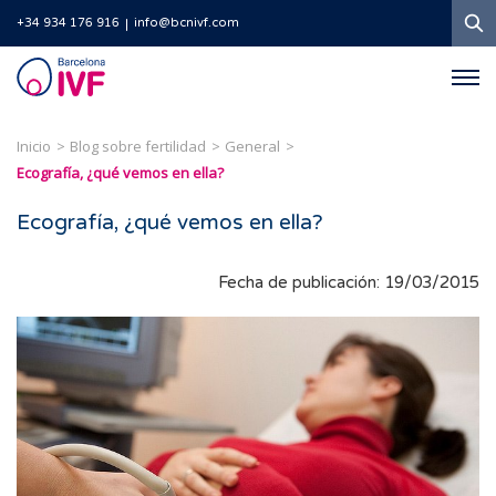
B
+34 934 176 916
info@bcnivf.com
Barcelona
IVF
Inicio
Blog sobre fertilidad
General
Ecografía, ¿qué vemos en ella?
Ecografía, ¿qué vemos en ella?
Fecha de publicación: 19/03/2015