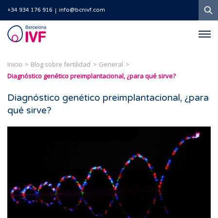
B
+34 934 176 916
info@bcnivf.com
Barcelona
IVF
Inicio
Blog sobre fertilidad
General
Diagnóstico genético preimplantacional, ¿para qué sirve?
Diagnóstico genético preimplantacional, ¿para
qué sirve?