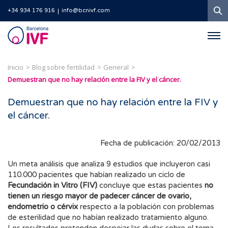
B
+34 934 176 916
info@bcnivf.com
Barcelona
IVF
Inicio
Blog sobre fertilidad
General
Demuestran que no hay relación entre la FIV y el cáncer.
Demuestran que no hay relación entre la FIV y
el cáncer.
Fecha de publicación: 20/02/2013
Un meta análisis que analiza 9 estudios que incluyeron casi
110.000 pacientes que habían realizado un ciclo de
Fecundación in Vitro (FIV)
concluye que estas pacientes
no
tienen un riesgo mayor de padecer cáncer de ovario,
endometrio o cérvix
respecto a la población con problemas
de esterilidad que no habían realizado tratamiento alguno.