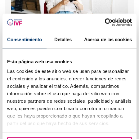
Tengo una baja reserva ovárica, ¿alguien me lo puede
Consentimiento
Detalles
Acerca de las cookies
explicar?
Esta página web usa cookies
Las cookies de este sitio web se usan para personalizar
el contenido y los anuncios, ofrecer funciones de redes
sociales y analizar el tráfico. Además, compartimos
información sobre el uso que haga del sitio web con
nuestros partners de redes sociales, publicidad y análisis
web, quienes pueden combinarla con otra información
que les haya proporcionado o que hayan recopilado a
Curva larga de glucosa o TTOG: todo lo que debes
partir del uso que haya hecho de sus servicios.
saber sobre esta prueba en el embarazo