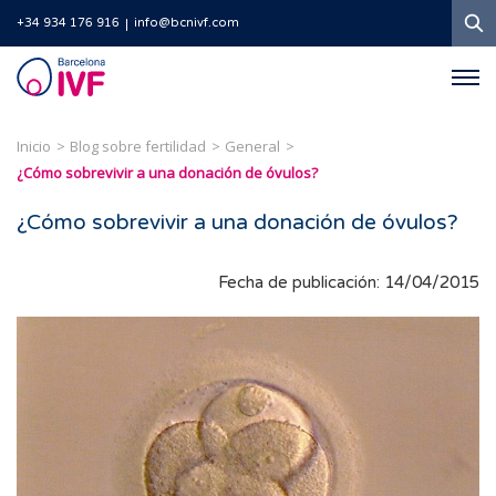
B
+34 934 176 916
info@bcnivf.com
Barcelona
IVF
Inicio
Blog sobre fertilidad
General
¿Cómo sobrevivir a una donación de óvulos?
¿Cómo sobrevivir a una donación de óvulos?
Fecha de publicación: 14/04/2015