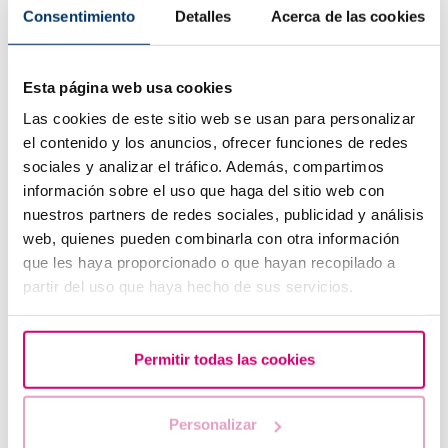
Consentimiento
Detalles
Acerca de las cookies
¿Puedo quedar embarazada si he tenido o tengo
quistes en los ovarios?
Esta página web usa cookies
Las cookies de este sitio web se usan para personalizar
el contenido y los anuncios, ofrecer funciones de redes
sociales y analizar el tráfico. Además, compartimos
información sobre el uso que haga del sitio web con
nuestros partners de redes sociales, publicidad y análisis
web, quienes pueden combinarla con otra información
que les haya proporcionado o que hayan recopilado a
partir del uso que haya hecho de sus servicios.
Tengo una baja reserva ovárica, ¿alguien me lo puede
explicar?
Permitir todas las cookies
Personalizar