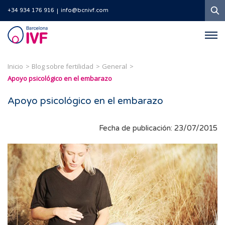
B
+34 934 176 916
info@bcnivf.com
Barcelona
IVF
Inicio
Blog sobre fertilidad
General
Apoyo psicológico en el embarazo
Apoyo psicológico en el embarazo
Fecha de publicación: 23/07/2015