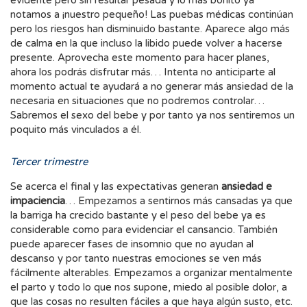
evidente pero sin resultar pesada y lo más bonito ya
notamos a ¡nuestro pequeño! Las puebas médicas continúan
pero los riesgos han disminuido bastante. Aparece algo más
de calma en la que incluso la libido puede volver a hacerse
presente. Aprovecha este momento para hacer planes,
ahora los podrás disfrutar más… Intenta no anticiparte al
momento actual te ayudará a no generar más ansiedad de la
necesaria en situaciones que no podremos controlar…
Sabremos el sexo del bebe y por tanto ya nos sentiremos un
poquito más vinculados a él.
Tercer trimestre
Se acerca el final y las expectativas generan
ansiedad e
impaciencia
… Empezamos a sentirnos más cansadas ya que
la barriga ha crecido bastante y el peso del bebe ya es
considerable como para evidenciar el cansancio. También
puede aparecer fases de insomnio que no ayudan al
descanso y por tanto nuestras emociones se ven más
fácilmente alterables. Empezamos a organizar mentalmente
el parto y todo lo que nos supone, miedo al posible dolor, a
que las cosas no resulten fáciles a que haya algún susto, etc.