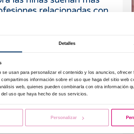
ofesiones relacionadas con
 haber soñado siempre con profesiones
¿
ro antiguamente no se nos daban las
Detalles
i
acia la vertiente científica sino más
s
b se usan para personalizar el contenido y los anuncios, ofrecer
entífica histórica que te
s, compartimos información sobre el uso que haga del sitio web 
 tu vida o que tengas
 análisis web, quienes pueden combinarla con otra información q
r del uso que haya hecho de sus servicios.
L
p
m
n siempre me han causado mucha admiración,
p
Personalizar
Per
o un referente. Yo nunca pretendí ser una gran
sino que siempre me ha gustado mucho más el