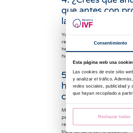
que antes con pr
la ciencia?
Yo creo que las niñas debemos
relacionadas con la ciencia, pe
Consentimiento
herramientas ni se nos formaba h
humanística.
Esta página web usa cookie
Las cookies de este sitio we
5. ¿Hay alguna ci
y analizar el tráfico. Ademá
haya inspirado en
redes sociales, publicidad y
que hayan recopilado a parti
como referente?
Marie Curie y Rosalind Frankli
Rechazar todas
pero tampoco diría que han sid
revolucionaria de la medicina, 
trato cercano con el paciente.