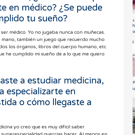
rte en médico? ¿Se puede
mplido tu sueño?
¿
h
o
 ser médico. Yo no jugaba nunca con muñecas.
 a mano, también un juego que recuerdo mucho
dos los órganos, libros del cuerpo humano, etc.
ue he cumplido mi sueño de a lo que me quiero
ste a estudiar medicina,
P
u
a especializarte en
tida o cómo llegaste a
cina yo creo que es muy difícil saber
 superespecialidad querrías hacer. Al menos en