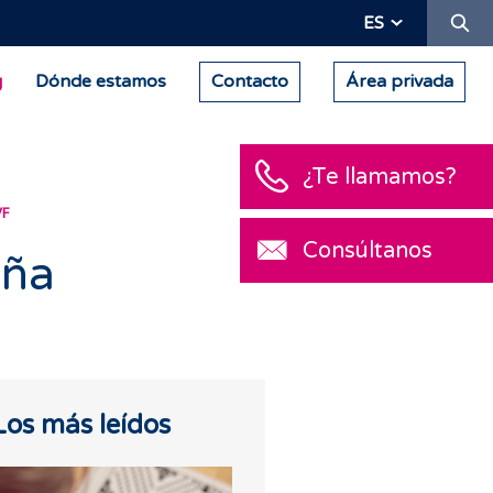
Bu
ES
g
Dónde estamos
Contacto
Área privada
¿Te llamamos?
VF
Consúltanos
iña
Los más leídos