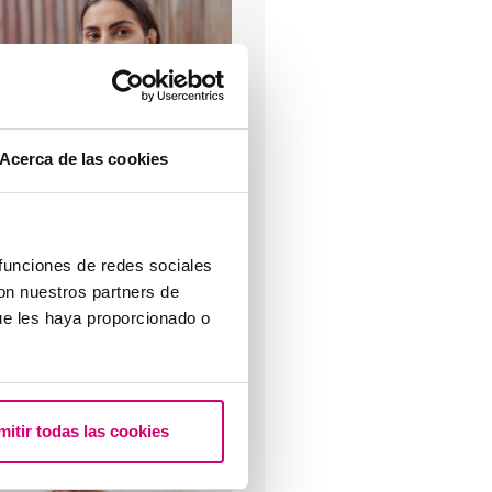
Cuáles son los síntomas de
Acerca de las cookies
mplantación embrionaria?
 funciones de redes sociales
con nuestros partners de
ue les haya proporcionado o
etrozol, la mejor alternativa
ara inducir la ovulación en las
ujeres con síndrome de ovario
oliquístico.
mitir todas las cookies