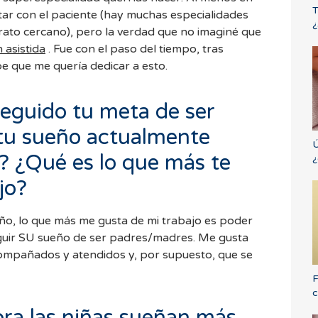
T
atar con el paciente (hay muchas especialidades
¿
trato cercano), pero la verdad que no imaginé que
 asistida
. Fue con el paso del tiempo, tras
e que me quería dedicar a esto.
eguido tu meta de ser
 tu sueño actualmente
Ú
? ¿Qué es lo que más te
¿
jo?
ño, lo que más me gusta de mi trabajo es poder
guir SU sueño de ser padres/madres. Me gusta
compañados y atendidos y, por supuesto, que se
F
c
ora las niñas sueñan más