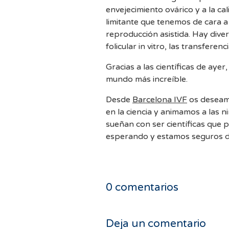
envejecimiento ovárico y a la ca
limitante que tenemos de cara a 
reproducción asistida. Hay diver
folicular in vitro, las transferen
Gracias a las científicas de ay
mundo más increíble.
Desde
Barcelona IVF
os deseamos un feliz Día Internacional de la mujer y la niña
en la ciencia y animamos a las ni
sueñan con ser científicas que 
esperando y estamos seguros d
0
comentarios
Deja un comentario