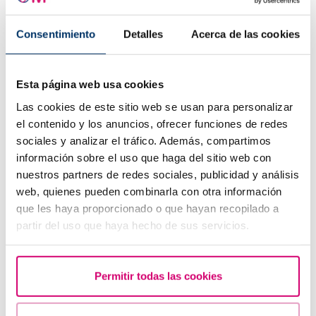
Automatische Übersetzung
Consentimiento
Detalles
Acerca de las cookies
Siehe Originaltext
JOUANNE
15.06.2022
Esta página web usa cookies
Wir waren von unserer Erfahrung mit IVF nicht
Las cookies de este sitio web se usan para personalizar
nur deshalb begeistert, weil unsere Tochter am
el contenido y los anuncios, ofrecer funciones de redes
29. April 2022 ankam unser Projekt. Im
sociales y analizar el tráfico. Además, compartimos
Gegensatz zu anderen Kliniken, in denen wir
información sobre el uso que haga del sitio web con
zuerst das Gefühl hatten, ein finanzieller
nuestros partners de redes sociales, publicidad y análisis
Glücksfall zu sein, bevor wir Menschen wurden.
web, quienes pueden combinarla con otra información
Vielen Dank an alle IVF-Teams.
que les haya proporcionado o que hayan recopilado a
partir del uso que haya hecho de sus servicios.
ANTWORT
Permitir todas las cookies
Hinterlasse einen Kommentar