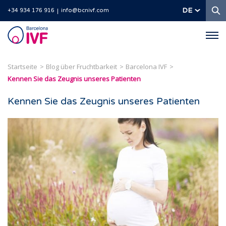
S
DE
+34 934 176 916
info@bcnivf.com
Barcelona
IVF
Startseite
Blog über Fruchtbarkeit
Barcelona IVF
Kennen Sie das Zeugnis unseres Patienten
Kennen Sie das Zeugnis unseres Patienten