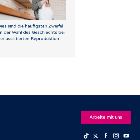
ies sind die häufigsten Zweifel
n der Wahl des Geschlechts bei
er assistierten Reproduktion
Arbeite mit uns
Facebook
Insta
Yo
TikTok
Twitter