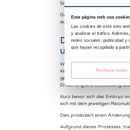
Schwangerschaft hatte, wie z.B
Daher liefert uns die Epigenet
Esta página web usa cookie
aus einer Eizellenspende gebore
Las cookies de este sitio we
y analizar el tráfico. Ademá
Die Beziehung 
redes sociales, publicidad y
que hayan recopilado a parti
und dem Embryo
Während der Anfangsphase der
Rechazar todas
kleine Ribonukleinsäure(RNS) - 
gemeinsam mit anderen notwen
Ernährung und Entwicklung des
Kurz bevor sich das Embryo im
sich mit dem jeweiligen Ribonuk
Dies produziert einen Änderungi
Aufgrund dieses Prozesses, trä