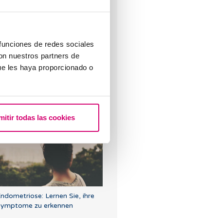
efruchtete Eizelle einnistet?
 funciones de redes sociales
con nuestros partners de
ue les haya proporcionado o
as tun bei einer
usgebliebenen Periode und
inem negativen
chwangerschaftstest?
mitir todas las cookies
ndometriose: Lernen Sie, ihre
ymptome zu erkennen