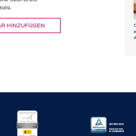
ärung
.
D
a
d