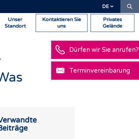
Su
DE
Unser
Kontaktieren Sie
Privates
Standort
uns
Gelände
Dürfen wir Sie an
?
Terminvereinbar
 Was
Verwandte
Beiträge