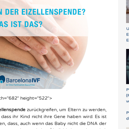
U
E
E
P
(
idth="682" height="522">
v
ellenspende
zurückgreifen, um Eltern zu werden,
P
, dass ihr Kind nicht ihre Gene haben wird. Es ist
d
ken, dass, auch wenn das Baby nicht die DNA der