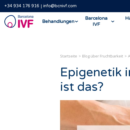
+34 934 176 916
info@bcnivf.com
Barcelona
Barcelona
Hä
Behandlungen
IVF
IVF
Startseite
Blog über Fruchtbarkeit
A
Epigenetik 
ist das?