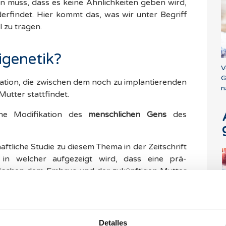
en muss, dass es keine Ähnlichkeiten geben wird,
derfindet. Hier kommt das, was wir unter Begriff
 zu tragen.
igenetik?
V
G
ation, die zwischen dem noch zu implantierenden
n
utter stattfindet.
ine Modifikation des
menschlichen Gens
des
ftliche Studie zu diesem Thema in der Zeitschrift
, in welcher aufgezeigt wird, dass eine prä-
wischen dem Embryo und der zukünftigen Mutter
der Austausch zwischen dem Embryo und dem
orie der Epigenetik bestätigt, was bereits
nlichkeit von Müttern und Kindern und auch
W
elben Krankheiten die die Mutter währen der
Detalles