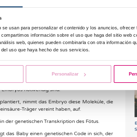
b
. Übergewicht und Diabetes 2, vermutet wurde.
ik der Eizellenspende Antworten, warum so viele
s
ne Babys Ihrer Mutter ähnlich sind.
b se usan para personalizar el contenido y los anuncios, ofrecer
s, compartimos información sobre el uso que haga del sitio web 
einer schwangeren Mutter
 análisis web, quienes pueden combinarla con otra información q
r del uso que haya hecho de sus servicios.
W
a
e
 Behandlung sekretiert die austragende Mutter
S
Personalizar
Per
Moleküle in die Flüssigkeit des Endometriums, die
digen Fetten und Proteinen, für eine korrekte
 Embryos notwendig sind.
plantiert, nimmt das Embryo diese Moleküle, die
leinsäure-Träger vereint haben, auf.
n der genetischen Transkription des Fötus.
E
S
gt das Baby einen genetischen Code in sich, der