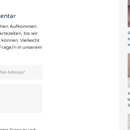
entar
hohen Aufkommen
S
tezeiten, bis wir
z
können. Vielleicht
w
 Frage/n in unserem
N
S
einer Daten zu und