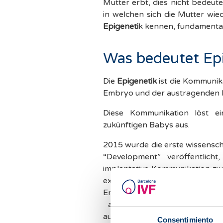
Mutter erbt, dies nicht bedeut
in welchen sich die Mutter wie
Epigeneti
k kennen, fundamental
Was bedeutet Ep
Die
Epigenetik
ist die Kommunik
Embryo und der austragenden M
Diese Kommunikation löst e
zukünftigen Babys aus.
2015 wurde die erste wissenscha
“Development” veröffentlicht
implantative Kommunikation z
existiert. Außerdem wurde 
Endometrium anhand der The
aufgrund der physischen Äh
aufgrund des Auftretens ders
Consentimiento