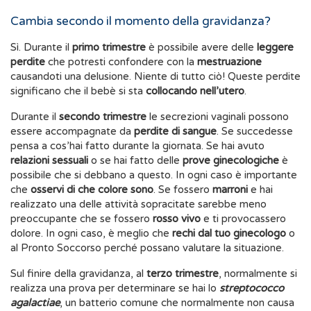
Cambia secondo il momento della gravidanza?
Sì. Durante il
primo trimestre
è possibile avere delle
leggere
perdite
che potresti confondere con la
mestruazione
causandoti una delusione. Niente di tutto ciò! Queste perdite
significano che il bebè si sta
collocando nell’utero
.
Durante il
secondo trimestre
le secrezioni vaginali possono
essere accompagnate da
perdite di sangue
. Se succedesse
pensa a cos’hai fatto durante la giornata. Se hai avuto
relazioni sessuali
o se hai fatto delle
prove ginecologiche
è
possibile che si debbano a questo. In ogni caso è importante
che
osservi di che colore sono
. Se fossero
marroni
e hai
realizzato una delle attività sopracitate sarebbe meno
preoccupante che se fossero
rosso vivo
e ti provocassero
dolore. In ogni caso, è meglio che
rechi dal tuo ginecologo
o
al Pronto Soccorso perché possano valutare la situazione.
Sul finire della gravidanza, al
terzo trimestre
, normalmente si
realizza una prova per determinare se hai lo
streptococco
agalactiae
, un batterio comune che normalmente non causa