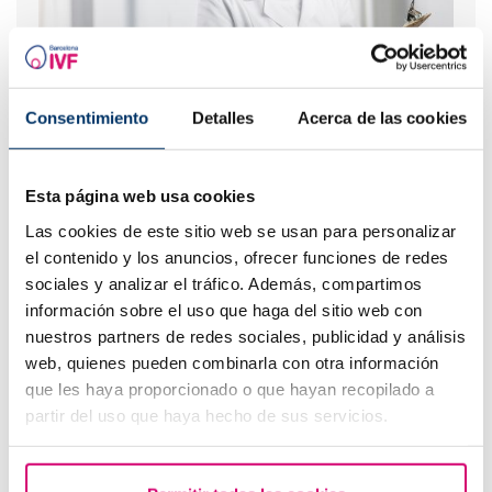
Come interpretare un risultato positivo o negativo del
Consentimiento
Detalles
Acerca de las cookies
test beta hCG in materia di fertilità?
Esta página web usa cookies
Las cookies de este sitio web se usan para personalizar
el contenido y los anuncios, ofrecer funciones de redes
sociales y analizar el tráfico. Además, compartimos
información sobre el uso que haga del sitio web con
nuestros partners de redes sociales, publicidad y análisis
web, quienes pueden combinarla con otra información
que les haya proporcionado o que hayan recopilado a
Cosa fare in caso di ritardo mestruale con un test di
partir del uso que haya hecho de sus servicios.
gravidanza negativo?