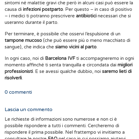
sintomi né malattie gravi che però in alcuni casi può essere la
causa di
infezioni postparto
. Per questo – in caso di positivo
– i medici ti potranno prescrivere
antibiotici
necessari che si
useranno durante il parto.
Per terminare, è possibile che osservi l’espulsione di un
tampone mucoso
(che può essere più o meno macchiato di
sangue), che indica che
siamo vicini al parto
.
In ogni caso, noi di
Barcelona IVF
ti accompagneremo in ogni
momento affinché ti senta tranquilla e circondata dai
migliori
professionisti
. E se avessi qualche dubbio, noi
saremo lieti di
risolverli
.
0
commenti
Lascia un commento
Le richieste di informazioni sono numerose e non ci è
possibile rispondere a tutti i commenti. Cercheremo di
rispondere il prima possibile. Nel frattempo vi invitiamo a
consultare le nostre
FAQ
nel caso in cui possiamo aiutarvi.