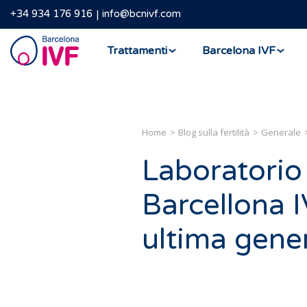
+34 934 176 916
info@bcnivf.com
Barcelona
Trattamenti
Barcelona IVF
IVF
Home
Blog sulla fertilità
Generale
Laboratorio 
Barcellona I
ultima gene