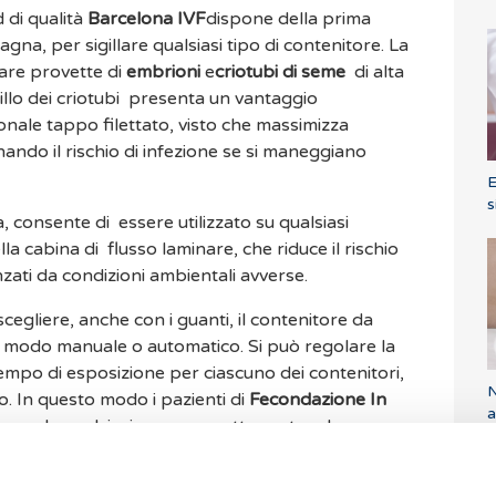
 di qualità
Barcelona IVF
dispone della prima
pagna, per sigillare qualsiasi tipo di contenitore. La
lare provette di
embrioni
e
criotubi di seme
di alta
igillo dei criotubi presenta un vantaggio
onale tappo filettato, visto che massimizza
nando il rischio di infezione se si maneggiano
E
s
 consente di essere utilizzato su qualsiasi
lla cabina di flusso laminare, che riduce il rischio
ati da condizioni ambientali avverse.
cegliere, anche con i guanti, il contenitore da
in modo manuale o automatico. Si può regolare la
tempo di esposizione per ciascuno dei contenitori,
N
to. In questo modo i pazienti di
Fecondazione In
a
generale qualsiasi persona sottoposta ad un
ò stare tranquilla che i campioni caccolti ed i
ù alti standard di sicurezza.