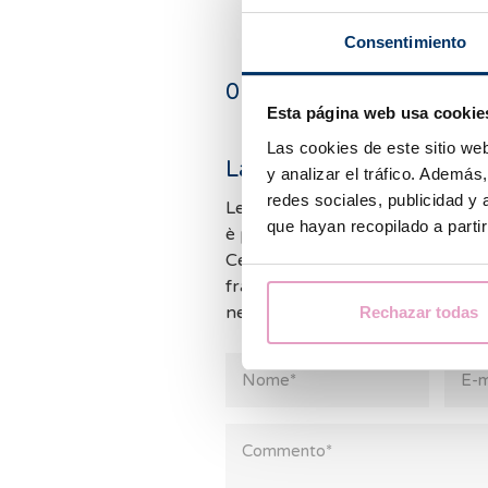
Consentimiento
0
commenti
Esta página web usa cookie
Las cookies de este sitio we
Lascia un commento
y analizar el tráfico. Ademá
redes sociales, publicidad y
Le richieste di informazioni son
que hayan recopilado a parti
è possibile rispondere a tutti i 
Cercheremo di rispondere il pri
frattempo vi invitiamo a consult
nel caso in cui possiamo aiutarvi.
Rechazar todas