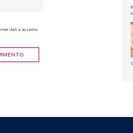
P
s
miei dati e accetto
C