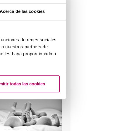
Acerca de las cookies
uando fare un test di
ravidanza dopo una FIV
 funciones de redes sociales
con nuestros partners de
ue les haya proporcionado o
uali sono i sintomi dopo un
mitir todas las cookies
mpianto embrionale?