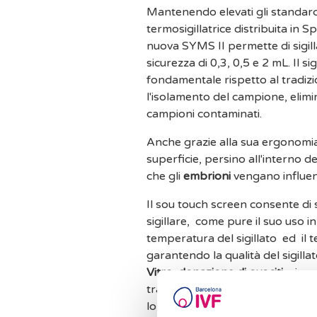
Mantenendo elevati gli standard
termosigillatrice distribuita in S
nuova SYMS II permette di sigil
sicurezza di 0,3, 0,5 e 2 mL. Il s
fondamentale rispetto al tradizi
l'isolamento del campione, elimi
campioni contaminati.
Anche grazie alla sua ergonomia,
superficie, persino all'interno de
che gli
embrioni
vengano influenz
Il sou touch screen consente di s
sigillare, come pure il suo uso 
temperatura del sigillato ed il 
garantendo la qualità del sigilla
Vitro
,
donazione di ovociti
e in 
trattamento in
Barcelona IVF
pu
loro
embrioni
rimannanno nei pi