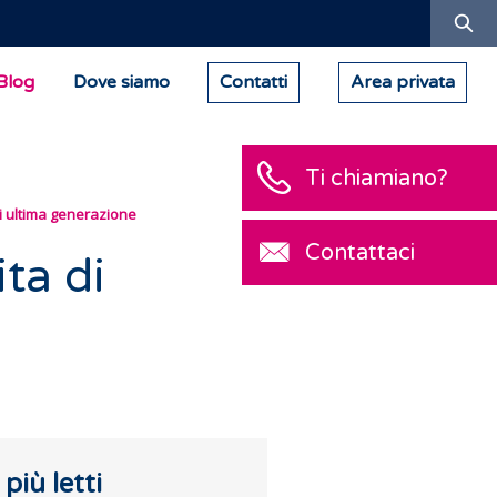
Ric
Blog
Dove siamo
Contatti
Area privata
Ti chiamiano?
di ultima generazione
Contattaci
ta di
I più letti