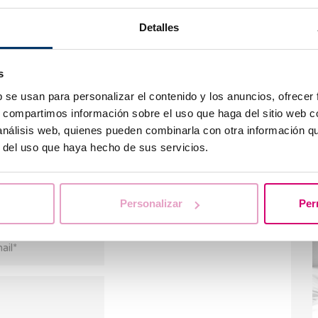
Detalles
Q
s
g
b se usan para personalizar el contenido y los anuncios, ofrecer
s, compartimos información sobre el uso que haga del sitio web 
 análisis web, quienes pueden combinarla con otra información q
o numerose e non ci
r del uso que haya hecho de sus servicios.
commenti.
ma possibile. Nel
are le nostre
FAQ
Q
Personalizar
Per
i