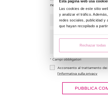
Esta página web usa cookie
nel caso in cui possiamo aiutarvi.
Las cookies de este sitio we
y analizar el tráfico. Ademá
redes sociales, publicidad y
que hayan recopilado a parti
Rechazar todas
* Campi obbligatori
Acconsento al trattamento dei 
l’informativa sulla privacy