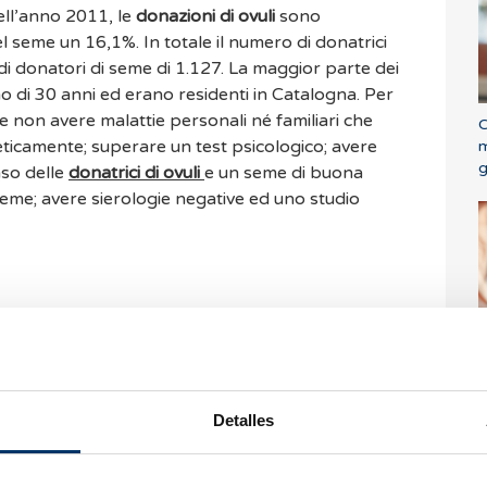
ell’anno 2011, le
donazioni di ovuli
sono
 seme un 16,1%. In totale il numero di donatrici
o di donatori di seme di 1.127. La maggior parte dei
 di 30 anni ed erano residenti in Catalogna. Per
e non avere malattie personali né familiari che
C
icamente; superare un test psicologico; avere
m
g
aso delle
donatrici di ovuli
e un seme di buona
 seme; avere sierologie negative ed uno studio
C
o numerose e non ci
Detalles
commenti.
ma possibile. Nel
are le nostre
FAQ