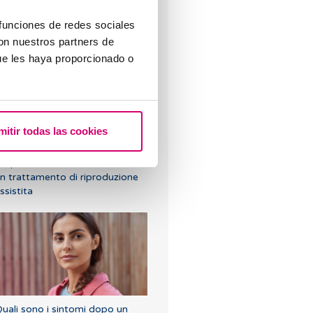
 funciones de redes sociales
ertilità e alimentazione: qual è
con nuestros partners de
a dieta migliore durante la FIV?
ue les haya proporcionado o
mitir todas las cookies
reparazione dell'endometrio in
n trattamento di riproduzione
ssistita
uali sono i sintomi dopo un