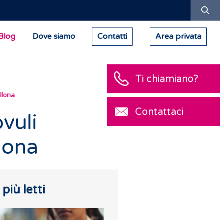
Ric
Blog
Dove siamo
Contatti
Area privata
Ti chiamiano?
llona
Contattaci
vuli
lona
I più letti