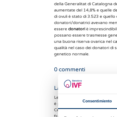
della Generalitat di Catalogna d
aumentate del 14,8% e quelle del
di ovuli è stato di 3.523 e quell
donatori/donatrici avevano meno
essere
donatori
è imprescindibil
possano essere trasmesse genet
una buona riserva ovarica nel c
qualità nel caso dei donatori di
genetico normale.
0
commenti
Lascia un commento
Le richieste di informazioni son
Consentimiento
è possibile rispondere a tutti i 
Cercheremo di rispondere il pri
frattempo vi invitiamo a consult