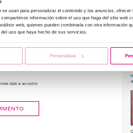
s
b se usan para personalizar el contenido y los anuncios, ofrecer
F
s, compartimos información sobre el uso que haga del sitio web 
l
 análisis web, quienes pueden combinarla con otra información q
r del uso que haya hecho de sus servicios.
Personalizar
Per
P
u
a
miei dati e accetto
Q