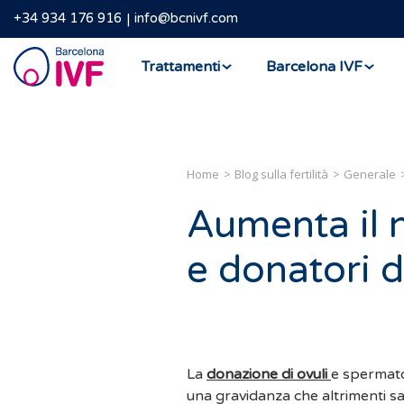
+34 934 176 916
info@bcnivf.com
Barcelona
Trattamenti
Barcelona IVF
IVF
Home
Blog sulla fertilità
Generale
Aumenta il n
e donatori 
La
donazione di ovuli
e spermato
una gravidanza che altrimenti sar