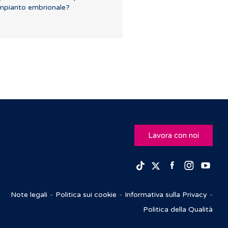
mpianto embrionale?
Lavora con noi
Facebook
Insta
Yo
TikTok
Twitter
Note legali
Politica sui cookie
Informativa sulla Privacy
Politica della Qualità