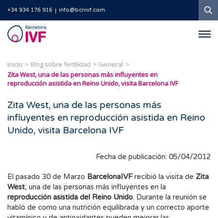
B
+34 934 176 916
info@bcnivf.com
Barcelona
IVF
Inicio
Blog sobre fertilidad
General
Zita West, una de las personas más influyentes en
reproducción asistida en Reino Unido, visita Barcelona IVF
Zita West, una de las personas más
influyentes en reproducción asistida en Reino
Unido, visita Barcelona IVF
Fecha de publicación: 05/04/2012
El pasado 30 de Marzo
BarcelonaIVF
recibió la visita de
Zita
West
, una de las personas más influyentes en la
reproducción asistida del Reino Unido
. Durante la reunión se
habló de como una nutrición equilibrada y un correcto aporte
vitamínico y de antioxidantes pueden mejorar las