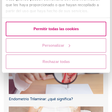
que les haya proporcionado o que hayan recopilado a
partir del uso que haya hecho de sus servicios.
Permitir todas las cookies
Flujo marrón: causas, relación con la regla y el
embarazo
Personalizar
Rechazar todas
Endometrio Trilaminar: ¿qué significa?