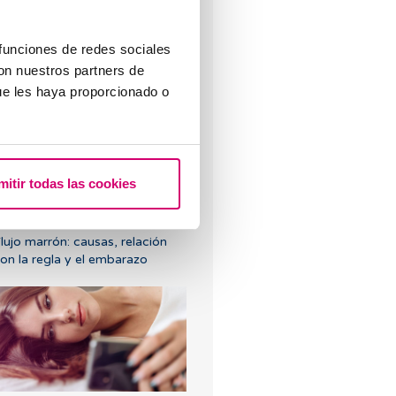
 funciones de redes sociales
con nuestros partners de
Cuáles son los síntomas de
ue les haya proporcionado o
mplantación embrionaria?
mitir todas las cookies
lujo marrón: causas, relación
on la regla y el embarazo