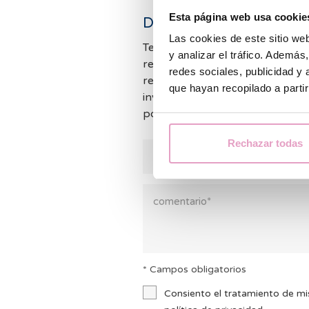
Esta página web usa cookie
Deja un comentario
Las cookies de este sitio we
Tenemos muchas consultas y no
y analizar el tráfico. Ademá
responder a todos los comentar
redes sociales, publicidad y
responder lo antes posible. Mie
que hayan recopilado a parti
invitamos a consultar nuestras
podemos ayudarte.
Rechazar todas
* Campos obligatorios
Consiento el tratamiento de mi