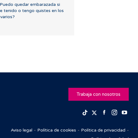
Puedo quedar embarazada si
e tenido o tengo quistes en los
varios?
Trabaja con nosotros
Facebook
Insta
Yo
TikTok
Twitter
Aviso legal
Política de cookies
Política de privacidad