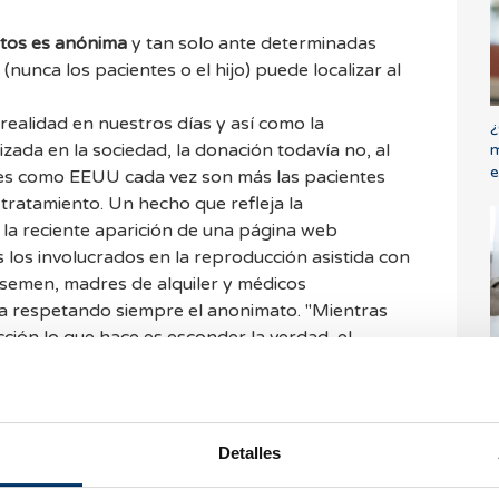
tos es anónima
y tan solo ante determinadas
unca los pacientes o el hijo) puede localizar al
realidad en nuestros días y así como la
¿
zada en la sociedad, la donación todavía no, al
m
e
ses como EEUU cada vez son más las pacientes
tratamiento. Un hecho que refleja la
 la reciente aparición de una página web
 los involucrados en la reproducción asistida con
 semen, madres de alquiler y médicos
oria respetando siempre el anonimato. "Mientras
ción lo que hace es esconder la verdad, el
C
storias ayudará a revelarla", se afirma en la web.
t
e
Detalles