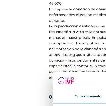
40.000.
En España la
donación de game
enfermedades el equipo médico (n
donante.
La
reproducción asistida
es una 
fecundación in vitro
está normali
menos en nuestro país. En paí
que optan por hacer público su 
normalización de la
donación
es
anonymus.org que invita a todos
donación (hijos de donantes de
especialistas) a contar su hist
que el anonimato en la reproduc
anonimato a la hora de contar hi
0
comentarios
Consentimiento