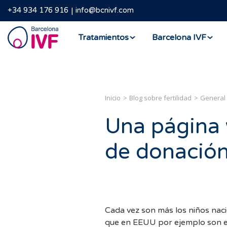
+34 934 176 916
info@bcnivf.com
Barcelona
Tratamientos
Barcelona IVF
IVF
Inicio
Blog sobre fertilidad
General
Una página 
de donació
Cada vez son más los niños nac
que en EEUU por ejemplo son en