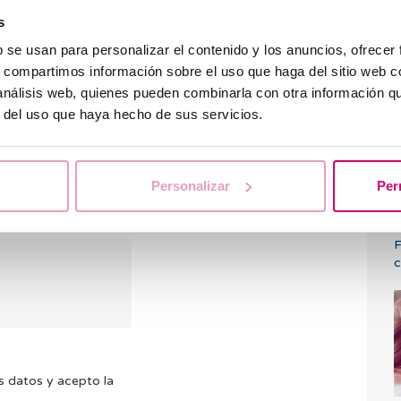
s
b se usan para personalizar el contenido y los anuncios, ofrecer
 nos es posible
s, compartimos información sobre el uso que haga del sitio web 
¿
ios. Intentaremos
 análisis web, quienes pueden combinarla con otra información q
i
ntras tanto te
r del uso que haya hecho de sus servicios.
FAQ’s
por si
Personalizar
Per
F
c
s datos y acepto la