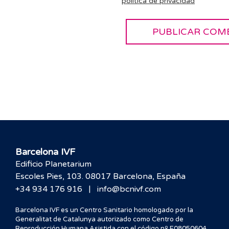
política de privacidad
Barcelona IVF
Edificio Planetarium
Escoles Pies, 103. 08017 Barcelona, España
|
+34 934 176 916
info@bcnivf.com
Barcelona IVF es un Centro Sanitario homologado por la
Generalitat de Catalunya autorizado como Centro de
Reproducción Humana Asistida con el código nº E08050604