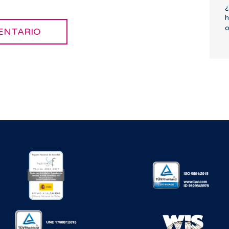
¿
h
o