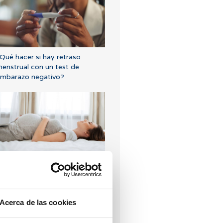
Qué hacer si hay retraso
enstrual con un test de
mbarazo negativo?
urva larga de glucosa o TTOG:
odo lo que debes saber sobre
sta prueba en el embarazo
Acerca de las cookies