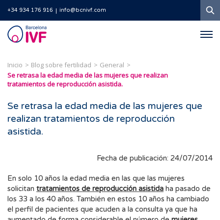
B
+34 934 176 916
info@bcnivf.com
Barcelona
IVF
Inicio
Blog sobre fertilidad
General
Se retrasa la edad media de las mujeres que realizan
tratamientos de reproducción asistida.
Se retrasa la edad media de las mujeres que
realizan tratamientos de reproducción
asistida.
Fecha de publicación: 24/07/2014
En solo 10 años la edad media en las que las mujeres
solicitan
tratamientos de
reproducción asistida
ha pasado de
los 33 a los 40 años. También en estos 10 años ha cambiado
el perfil de pacientes que acuden a la consulta ya que ha
aumentado de forma considerable el número de
mujeres