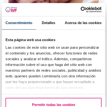
Consentimiento
Detalles
Acerca de las cookies
¿Puedo quedar embarazada si he tenido o tengo
Esta página web usa cookies
quistes en los ovarios?
Las cookies de este sitio web se usan para personalizar
el contenido y los anuncios, ofrecer funciones de redes
sociales y analizar el tráfico. Además, compartimos
información sobre el uso que haga del sitio web con
nuestros partners de redes sociales, publicidad y análisis
web, quienes pueden combinarla con otra información
que les haya proporcionado o que hayan recopilado a
partir del uso que haya hecho de sus servicios.
Cuando hacer un test de embarazo tras una FIV
Permitir todas las cookies