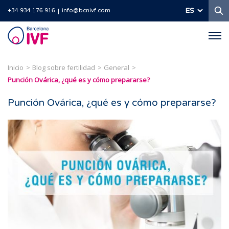
B
ES
+34 934 176 916
info@bcnivf.com
Barcelona
IVF
Inicio
Blog sobre fertilidad
General
Punción Ovárica, ¿qué es y cómo prepararse?
Punción Ovárica, ¿qué es y cómo prepararse?