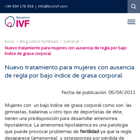
B
+34 934 176 916
info@bcnivf.com
Barcelona
IVF
Inicio
Blog sobre fertilidad
General
Nuevo tratamiento para mujeres con ausencia de regla por bajo
índice de grasa corporal.
Nuevo tratamiento para mujeres con ausencia
de regla por bajo índice de grasa corporal.
Fecha de publicación: 05/04/2011
Mujeres con un bajo índice de grasa corporal como son las
gimnastas, bailarinas u otro tipo de deportistas de élite,
tienen una predisposición para desarrollar amenorrea
hipotalámica. La amenorrea hipotalámica es una patología
que puede provocar problemas de
fertilidad
ya que la regla
desaparece (amenorrea) y osteoporosis por pérdida de