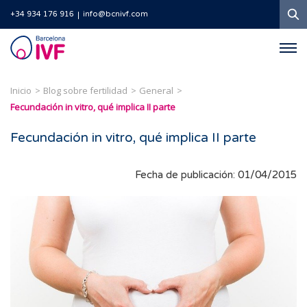
B
+34 934 176 916
info@bcnivf.com
Barcelona
IVF
Inicio
Blog sobre fertilidad
General
Fecundación in vitro, qué implica II parte
Fecundación in vitro, qué implica II parte
Fecha de publicación: 01/04/2015