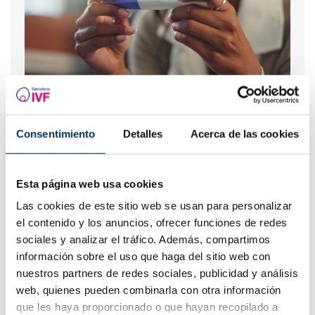
¿Qué hacer si hay retraso menstrual con un test de
embarazo negativo?
Consentimiento
Detalles
Acerca de las cookies
Esta página web usa cookies
Las cookies de este sitio web se usan para personalizar
el contenido y los anuncios, ofrecer funciones de redes
sociales y analizar el tráfico. Además, compartimos
información sobre el uso que haga del sitio web con
nuestros partners de redes sociales, publicidad y análisis
Flujo marrón: causas, relación con la regla y el
web, quienes pueden combinarla con otra información
embarazo
que les haya proporcionado o que hayan recopilado a