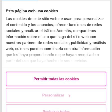
Esta página web usa cookies
Las cookies de este sitio web se usan para personalizar
el contenido y los anuncios, ofrecer funciones de redes
Flujo marrón: causas, relación con la regla y el
sociales y analizar el tráfico. Además, compartimos
embarazo
información sobre el uso que haga del sitio web con
nuestros partners de redes sociales, publicidad y análisis
web, quienes pueden combinarla con otra información
que les haya proporcionado o que hayan recopilado a
partir del uso que haya hecho de sus servicios.
Permitir todas las cookies
Personalizar
Letrozol, la mejor alternativa para inducir la ovulación
en las mujeres con síndrome de ovario poliquístico.
Rechazar todas