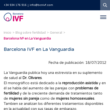
B
+34 934 176 916
info@bcnivf.com
Barcelona
IVF
Inicio
Blog sobre fertilidad
General
Barcelona IVF en La Vanguardia
Barcelona IVF en La Vanguardia
Fecha de publicación: 18/07/2012
La Vanguardia publica hoy una estrevista en su suplemento
de salud al
Dr. Olivares
.
El monográfico está dedicado a la
reproducción asistida
y en
él se habla del aumento de las parejas con
problemas de
fertilidad
y de la creciente demanda de tratamientos tanto
de
mujeres sin pareja
como de
mujeres homosexuales
.
Tambien se analizan los diferentes tratamientos disponibles
en la actualidad con sus tasas de embarazo.