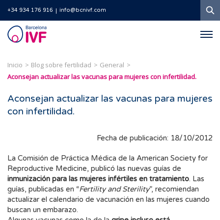
B
+34 934 176 916
info@bcnivf.com
Barcelona
IVF
Inicio
Blog sobre fertilidad
General
Aconsejan actualizar las vacunas para mujeres con infertilidad.
Aconsejan actualizar las vacunas para mujeres
con infertilidad.
Fecha de publicación: 18/10/2012
La Comisión de Práctica Médica de la American Society for
Reproductive Medicine, publicó las nuevas guías de
inmunización para las mujeres infértiles en tratamiento
. Las
guías, publicadas en “
Fertility and Sterility
”, recomiendan
actualizar el calendario de vacunación en las mujeres cuando
buscan un embarazo.