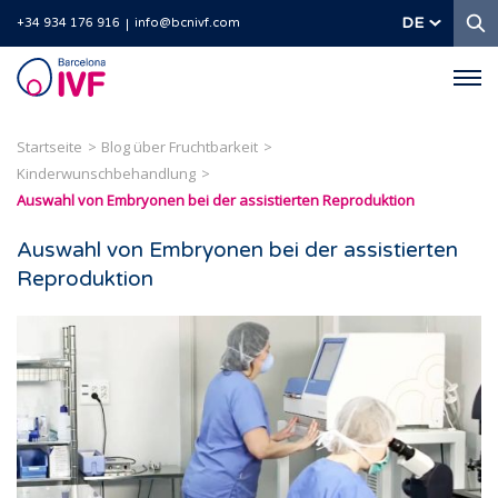
S
DE
+34 934 176 916
info@bcnivf.com
Barcelona
IVF
Startseite
Blog über Fruchtbarkeit
Kinderwunschbehandlung
Auswahl von Embryonen bei der assistierten Reproduktion
Auswahl von Embryonen bei der assistierten
Reproduktion