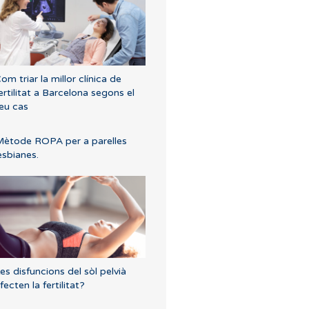
om triar la millor clínica de
ertilitat a Barcelona segons el
eu cas
ètode ROPA per a parelles
esbianes.
es disfuncions del sòl pelvià
fecten la fertilitat?