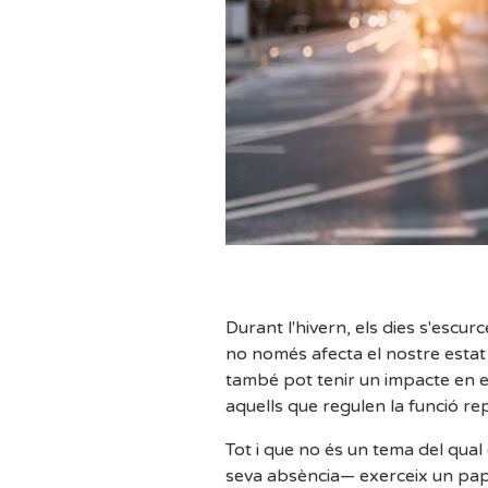
Durant l'hivern, els dies s'escu
no només afecta el nostre estat d
també pot tenir un impacte en el
aquells que regulen la funció re
Tot i que no és un tema del qual 
seva absència— exerceix un paper