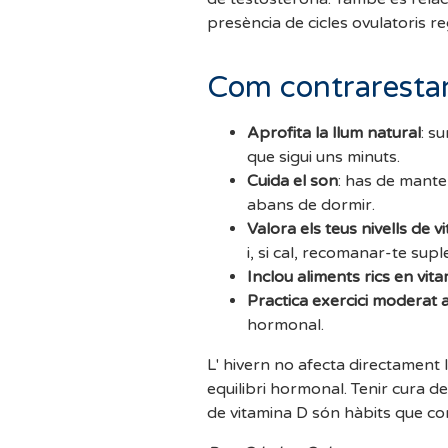
presència de cicles ovulatoris r
Com contrarestar 
Aprofita la llum natural
: s
que sigui uns minuts.
Cuida el son
: has de manten
abans de dormir.
Valora els teus nivells de v
i, si cal, recomanar-te sup
Inclou aliments rics en vit
Practica exercici moderat a l
hormonal.
L' hivern no afecta directament la
equilibri hormonal. Tenir cura de
de vitamina D són hàbits que co