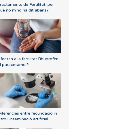
ractaments de Fertilitat: per
uè no m'ho ha dit abans?
fecten a la fertilitat l'ibuprofèn i
l paracetamol?
iferències entre fecundació in
itro i inseminació artificial