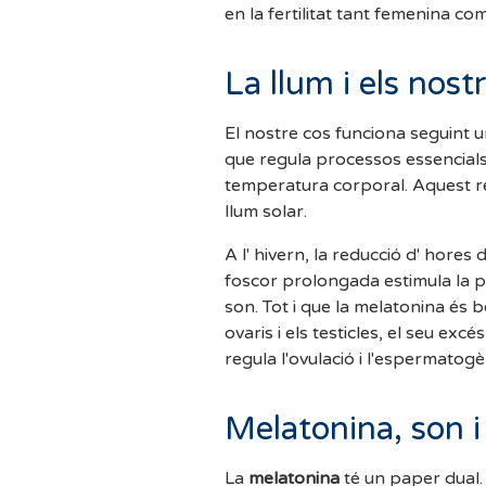
en la fertilitat tant femenina co
La llum i els nost
El nostre cos funciona seguint 
que regula processos essencials 
temperatura corporal. Aquest rel
llum solar.
A l' hivern, la reducció d' hores
foscor prolongada estimula la 
son. Tot i que la melatonina és b
ovaris i els testicles, el seu exc
regula l'ovulació i l'espermatogè
Melatonina, son i 
La
melatonina
té un paper dual. 