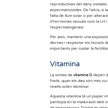
reproductives del dany oxidatiu i 
espermatozoides. De l'altra, si 
falta de llum solar o per altera
d'hormones sexuals com la LH i l
l'espermatogènesi.
Per això, mantenir una exposició
diürnes i respectar els horaris
importants per cuidar la fertilita
Vitamina
La síntesi de
vitamina D
depèn di
freds, quan els dies són més cur
nivells solen disminuir.
Aquesta vitamina té un paper im
participa en la maduració dels o
de testosterona. També es relaci