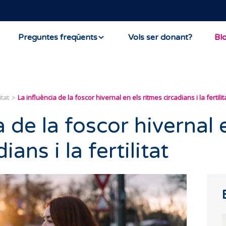
Preguntes freqüents
Vols ser donant?
Bl
itat
La influència de la foscor hivernal en els ritmes circadians i la fertilit
a de la foscor hivernal 
ians i la fertilitat