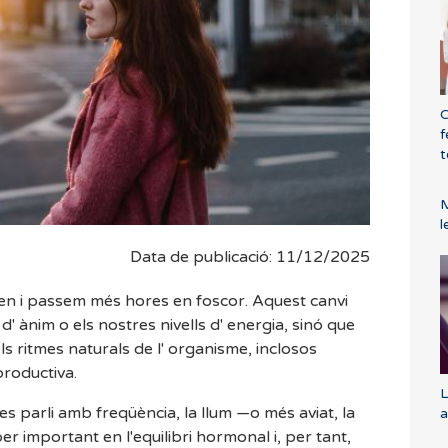
C
f
t
M
l
Data de publicació: 11/12/2025
rcen i passem més hores en foscor. Aquest canvi
' ànim o els nostres nivells d' energia, sinó que
s ritmes naturals de l' organisme, inclosos
productiva.
L
es parli amb freqüència, la llum —o més aviat, la
a
 important en l'equilibri hormonal i, per tant,