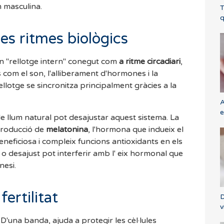
m masculina.
T
q
res ritmes biològics
un "rellotge intern" conegut com
a ritme circadiari
,
com el son, l'alliberament d'hormones i la
lotge se sincronitza principalment gràcies a la
A
e
 de llum natural pot desajustar aquest sistema. La
producció de
melatonina
, l'hormona que indueix el
eneficiosa i compleix funcions antioxidants en els
és o desajust pot interferir amb l' eix hormonal que
nesi.
fertilitat
D
v
D'una banda, ajuda a protegir les cèl·lules