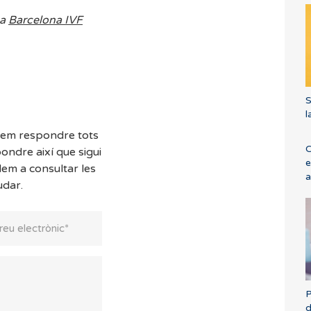
 a
Barcelona IVF
S
l
dem respondre tots
C
ondre així que sigui
e
dem a consultar les
a
udar.
P
d