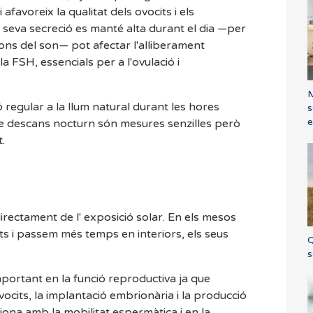
afavoreix la qualitat dels ovocits i els
la seva secreció es manté alta durant el dia —per
cions del son— pot afectar l'alliberament
a FSH, essencials per a l'ovulació i
M
 regular a la llum natural durant les hores
s
e
 de descans nocturn són mesures senzilles però
t.
rectament de l' exposició solar. En els mesos
ts i passem més temps en interiors, els seus
Q
s
portant en la funció reproductiva ja que
vocits, la implantació embrionària i la producció
ona amb la mobilitat espermàtica i en la