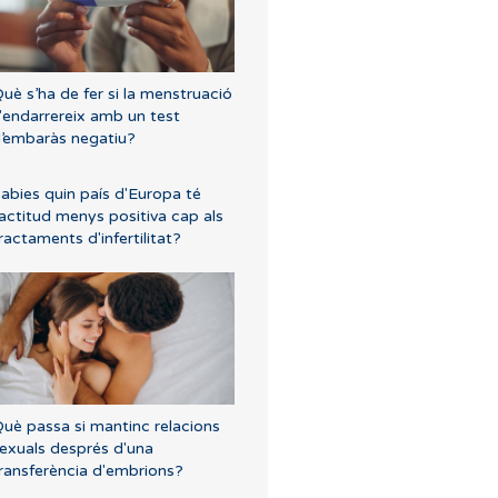
uè s’ha de fer si la menstruació
'endarrereix amb un test
’embaràs negatiu?
abies quin país d'Europa té
'actitud menys positiva cap als
ractaments d'infertilitat?
uè passa si mantinc relacions
exuals després d'una
ransferència d'embrions?