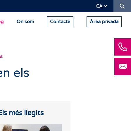
Ce
CA
og
On som
Contacte
Àrea privada
at
en els
Els més llegits