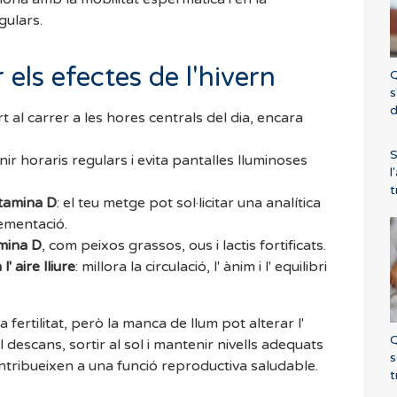
egulars.
els efectes de l'hivern
Q
s
d
urt al carrer a les hores centrals del dia, encara
S
ir horaris regulars i evita pantalles lluminoses
l
t
itamina D
: el teu metge pot sol·licitar una analítica
lementació.
amina D
, com peixos grassos, ous i lactis fortificats.
' aire lliure
: millora la circulació, l' ànim i l' equilibri
 fertilitat, però la manca de llum pot alterar l'
Q
l descans, sortir al sol i mantenir nivells adequats
s
ntribueixen a una funció reproductiva saludable.
t