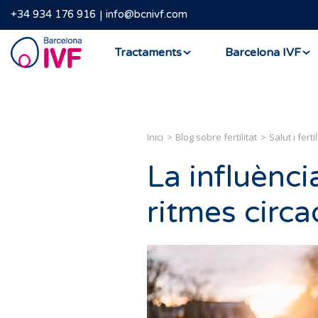
+34 934 176 916
info@bcnivf.com
Barcelona
Tractaments
Barcelona IVF
IVF
Inici
Blog sobre fertilitat
Salut i fertil
La influènci
ritmes circad