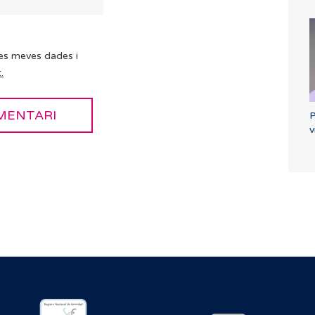
es meves dades i
.
P
v