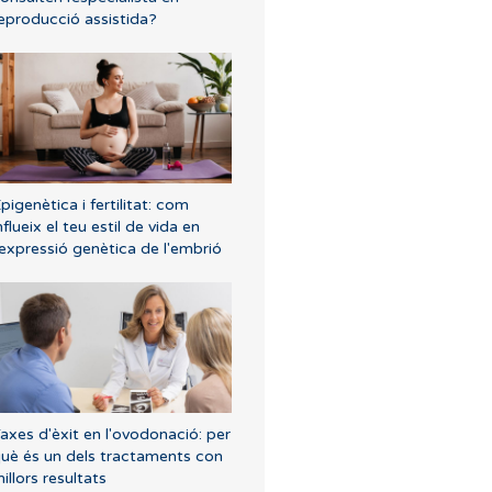
eproducció assistida?
pigenètica i fertilitat: com
nflueix el teu estil de vida en
'expressió genètica de l'embrió
axes d'èxit en l'ovodonació: per
uè és un dels tractaments con
illors resultats