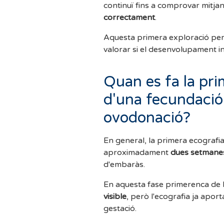
continuï fins a comprovar mitja
correctament
.
Aquesta primera exploració perm
valorar si el desenvolupament in
Quan es fa la pr
d'una fecundació 
ovodonació?
En general, la primera ecografi
aproximadament
dues setmanes 
d'embaràs.
En aquesta fase primerenca de 
visible
, però l'ecografia ja apor
gestació.