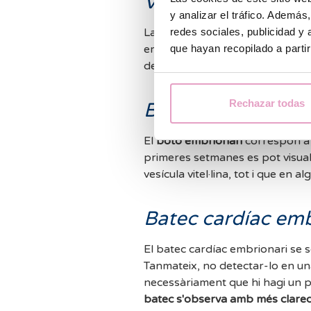
Vesícula vitel·lina
y analizar el tráfico. Ademá
redes sociales, publicidad y
La
vesícula vitel·lina
apareix en 
que hayan recopilado a parti
embrionari i se sol visualitzar d
dels
primers signes d'evolució g
Rechazar todas
Botó embrionari
El
botó embrionari
correspon a l
primeres setmanes es pot visuali
vesícula vitel·lina, tot i que en
Batec cardíac emb
El batec cardíac embrionari se so
Tanmateix, no detectar-lo en un
necessàriament que hi hagi un p
batec s'observa amb més clare