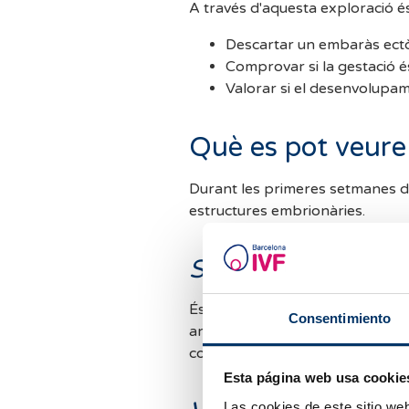
A través d'aquesta exploració és
Descartar un embaràs ectòpi
Comprovar si la gestació és
Valorar si el desenvolupame
Què es pot veure 
Durant les primeres setmanes 
estructures embrionàries.
Sac gestacional
És la
primera estructura visible
p
Consentimiento
arrodonida localitzada a l'úter,
correctament.
Esta página web usa cookie
Las cookies de este sitio we