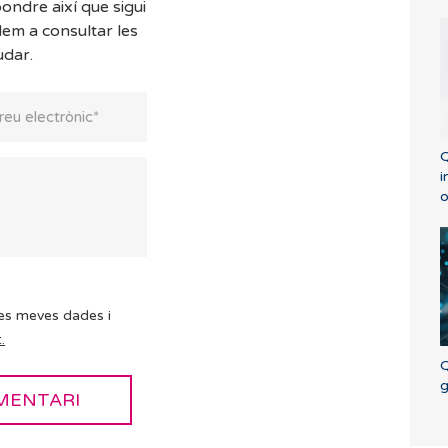
ondre així que sigui
dem a consultar les
udar.
Q
i
o
es meves dades i
.
Q
g