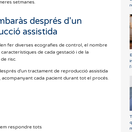
meres setmanes.
r
mbaràs després d'un
cció assistida
len fer diverses ecografies de control, el nombre
 característiques de cada gestació i de la
E
de risc.
i
l
després d'un tractament de reproducció assistida
a, acompanyant cada pacient durant tot el procés.
T
q
dem respondre tots
m