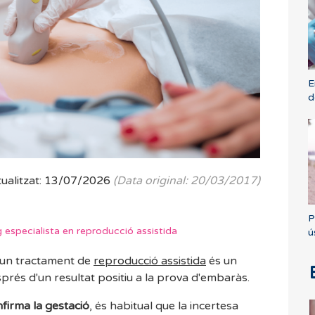
E
d
tualitzat: 13/07/2026
(Data original: 20/03/2017)
P
g especialista en reproducció assistida
ú
un tractament de
reproducció assistida
és un
és d'un resultat positiu a la prova d'embaràs.
firma la gestació
, és habitual que la incertesa