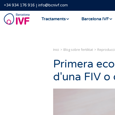
+34 934 176 916
info@bcnivf.com
Barcelona
Tractaments
Barcelona IVF
IVF
Inici
Blog sobre fertilitat
Reproducci
Primera eco
d'una FIV o