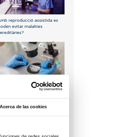
mb reproducció assistida es
oden evitar malalties
ereditàries?
iferències entre fecundació in
itro i inseminació artificial
Acerca de las cookies
 funciones de redes sociales