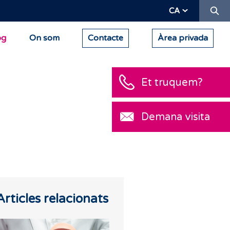
Ce
CA
og
On som
Contacte
Àrea privada
Et truquem?
Demana visita
Articles relacionats