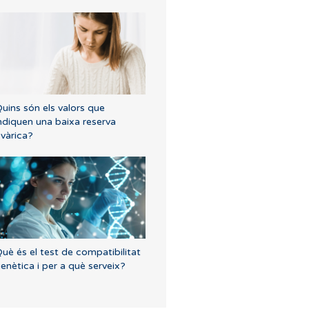
uins són els valors que
ndiquen una baixa reserva
vàrica?
uè és el test de compatibilitat
enètica i per a què serveix?