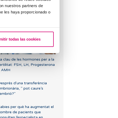
uè passa si mantinc relacions
con nuestros partners de
exuals després d'una
ue les haya proporcionado o
ransferència d'embrions?
mitir todas las cookies
a clau de les hormones per a la
ertilitat: FSH, LH, Progesterona
y AMH
esprés d'una transferència
mbrionària, " pot caure’s
'embrió?"
abies per què ha augmentat el
ombre de pacients que
onsulten l’especialista en