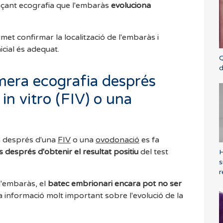
nçant ecografia que l'embaràs
evoluciona
et confirmar la localització de l'embaràs i
icial és adequat.
Q
d
imera ecografia després
in vitro (FIV) o una
a després d'una
FIV
o una
ovodonació
es fa
després d'obtenir el resultat positiu
del test
H
s
r
l'embaràs, el
batec embrionari encara pot no ser
ta informació molt important sobre l'evolució de la