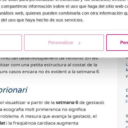
Q
s, compartimos información sobre el uso que haga del sitio web 
s
 análisis web, quienes pueden combinarla con otra información q
fases molt primerenques del desenvolupament
t
r del uso que haya hecho de sus servicios.
ins del sac gestacional. La seva presència és un
estacional
.
Personalizar
Per
'inici del desenvolupament de l'embrió. En les
L
tzar com una petita estructura al costat de la
f
 alguns casos encara no és evident a la setmana 6.
rionari
D
e
l
l visualitzar a partir de la
setmana 6
de gestació.
a ecografia molt primerenca no significa
S
roblema. A mesura que avança la gestació, el
n
dat
i la freqüència cardíaca augmenta
c