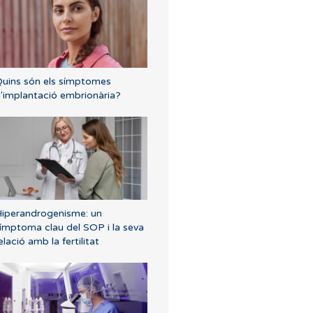
uins són els símptomes
'implantació embrionària?
iperandrogenisme: un
ímptoma clau del SOP i la seva
elació amb la fertilitat