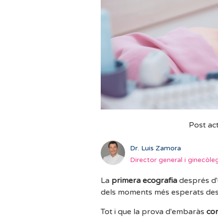
Post ac
Dr. Luis Zamora
Director general i ginecòle
La
primera ecografia
després d'
dels moments més esperats despr
Tot i que la prova d'embaràs
con