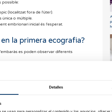
 possible:
c (localitzat fora de l'úter).
A
 única o múltiple.
p
nt embrionari inicial és l'esperat.
h
en la primera ecografia?
d'embaràs es poden observar diferents
D
v
er ecografia. S'observa com una imatge
Detalles
 fet que confirma que l'embaràs s'ha implantat
s
b se usan para personalizar el contenido y los anuncios, ofrecer