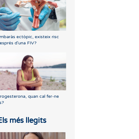
mbaràs ectòpic, existeix risc
esprés d'una FIV?
rogesterona, quan cal fer-ne
s?
Els més llegits