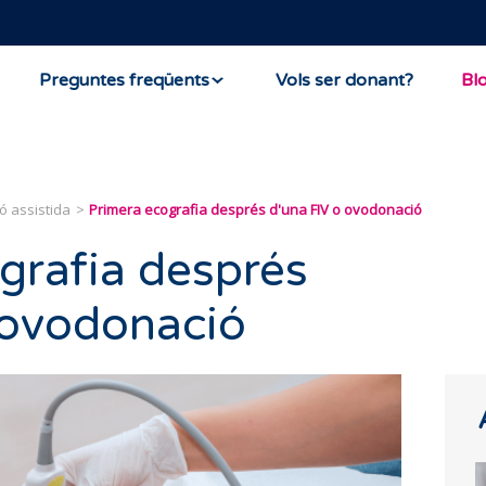
Preguntes freqüents
Vols ser donant?
Bl
ó assistida
Primera ecografia després d'una FIV o ovodonació
grafia després
 ovodonació