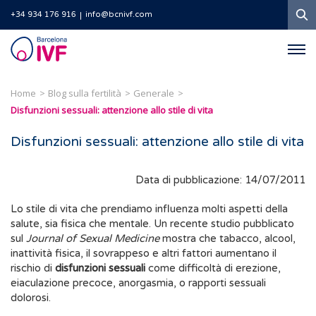
Ri
+34 934 176 916
info@bcnivf.com
Barcelona
IVF
Home
Blog sulla fertilità
Generale
Disfunzioni sessuali: attenzione allo stile di vita
Disfunzioni sessuali: attenzione allo stile di vita
Data di pubblicazione: 14/07/2011
Lo stile di vita che prendiamo influenza molti aspetti della
salute, sia fisica che mentale. Un recente studio pubblicato
sul
Journal of Sexual Medicine
mostra che tabacco, alcool,
inattività fisica, il sovrappeso e altri fattori aumentano il
rischio di
disfunzioni sessuali
come difficoltà di erezione,
eiaculazione precoce, anorgasmia, o rapporti sessuali
dolorosi.