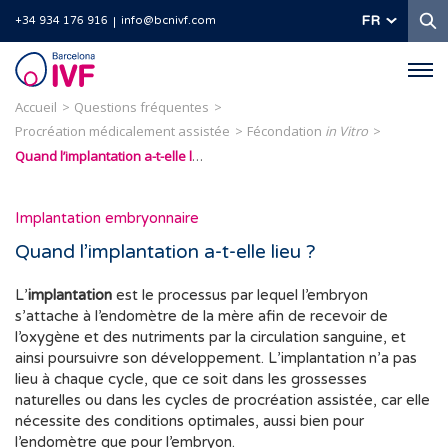
R
FR
+34 934 176 916
info@bcnivf.com
Barcelona
IVF
Accueil
Questions fréquentes
Procréation médicalement assistée
Fécondation
in Vitro
Quand l’implantation a-t-elle lieu ?
Implantation embryonnaire
Quand l’implantation a-t-elle lieu ?
L’
implantation
est le processus par lequel l’embryon
s’attache à l’endomètre de la mère afin de recevoir de
l’oxygène et des nutriments par la circulation sanguine, et
ainsi poursuivre son développement. L’implantation n’a pas
lieu à chaque cycle, que ce soit dans les grossesses
naturelles ou dans les cycles de procréation assistée, car elle
nécessite des conditions optimales, aussi bien pour
l’endomètre que pour l’embryon.