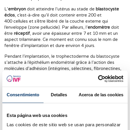
L’
embryon
doit atteindre l’utérus au stade de
blastocyste
éclos
, c’est-à-dire qu’il doit contenir entre 200 et
400 cellules et s’être libéré de la couche externe qui
l’enveloppe (zone pellucide). Par ailleurs, l’
endomètre
doit
être
réceptif
, avoir une épaisseur entre 7 et 10 mm et un
aspect trilaminaire. Ce moment est connu sous le nom de
fenêtre d’implantation et dure environ 4 jours.
Pendant l’implantation, le trophectoderme du blastocyste
s’attache à l’épithélium endométrial grâce à l’action des
molécules d’adhésion (intégrines, sélectines, fibronectines,
etc.) et se déplace vers les vaisseaux sanguins de
l’endomètre afin de former de nouveaux vaisseaux qui
permettront le contact avec la circulation sanguine
maternelle. La rupture de petits vaisseaux sanguins de
Consentimiento
Detalles
Acerca de las cookies
l’endomètre est la cause du
saignement d’implantation ou
spotting
.
Esta página web usa cookies
Dans le cadre d’un traitement de fécondation in vitro (FIV),
le processus est similaire au processus naturel, à la
Las cookies de este sitio web se usan para personalizar
différence que l’embryon est déposé dans l’utérus au stade