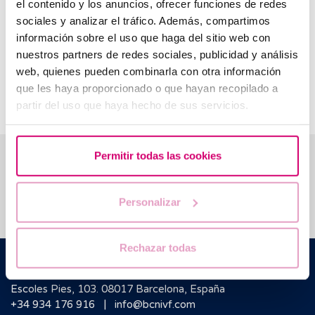
el contenido y los anuncios, ofrecer funciones de redes
de blastocyste (éclos ou non).
sociales y analizar el tráfico. Además, compartimos
L’implantation de l’embryon entraîne une augmentation des
información sobre el uso que haga del sitio web con
niveaux de gonadotrophine chorionique humaine (hCG),
nuestros partners de redes sociales, publicidad y análisis
d’œstrogènes et de progestérone, qui sera la principale
web, quienes pueden combinarla con otra información
cause des premiers symptômes de la grossesse : fatigue,
que les haya proporcionado o que hayan recopilado a
sensibilité des seins, etc.
partir del uso que haya hecho de sus servicios.
Nous vous aidons à trouver les réponses à vos
Permitir todas las cookies
questions
Personalizar
Rechazar todas
Barcelona IVF
Edificio Planetarium
Escoles Pies, 103. 08017 Barcelona, España
|
+34 934 176 916
info@bcnivf.com