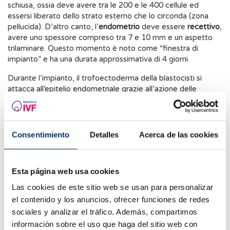
schiusa, ossia deve avere tra le 200 e le 400 cellule ed
essersi liberato dello strato esterno che lo circonda (zona
pellucida). D’altro canto, l’
endometrio
deve essere
recettivo
,
avere uno spessore compreso tra 7 e 10 mm e un aspetto
trilaminare. Questo momento è noto come “finestra di
impianto” e ha una durata approssimativa di 4 giorni.
Durante l’impianto, il trofoectoderma della blastocisti si
attacca all’epitelio endometriale grazie all’azione delle
molecole di adesione (integrine, selectine, fibronectine, ecc.)
e si sposta fino ai vasi sanguigni dell’endometrio per formare
nuovi vasi che permettano la connessione con il sangue
materno. La rottura dei piccoli vasi endometriali è la causa
Consentimiento
Detalles
Acerca de las cookies
del
sanguinamento o spotting da impianto
.
Nel trattamento di fecondazione in vitro (FIV), il processo è
Esta página web usa cookies
simile a quello naturale, con la differenza che l’embrione
viene depositato nell’utero già allo stadio di blastocisti
Las cookies de este sitio web se usan para personalizar
(schiusa o meno).
el contenido y los anuncios, ofrecer funciones de redes
sociales y analizar el tráfico. Además, compartimos
L’impianto dell’embrione provoca un aumento dei livelli di
gonadotropina corionica umana (hCG), estrogeni e
información sobre el uso que haga del sitio web con