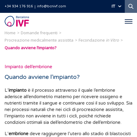
Ri
IT
+34 934 176 916
info@bcnivf.com
Barcelona
IVF
Home
Domande frequenti
Procreazione medicalmente assistita
Fecondazione
in Vitro
Quando avviene l’impianto?
Impianto dell’embrione
Quando avviene l’impianto?
L’
impianto
è il processo attraverso il quale l’embrione
aderisce all’endometrio materno per ricevere ossigeno e
nutrienti tramite il sangue e continuare così il suo sviluppo. Sia
nei processi naturali che nei cicli di procreazione assistita,
l’impianto non avviene in tutti i cicli, poiché richiede
condizioni ottimali sia dell’endometrio che dell’embrione.
L’
embrione
deve raggiungere l’utero allo stadio di blastocisti