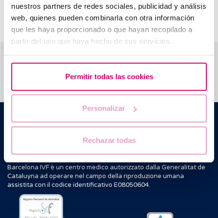
progesterone, che sono la causa principale dei primi sintomi
nuestros partners de redes sociales, publicidad y análisis
di gravidanza: nausea, stanchezza, sensibilità al seno, ecc.
web, quienes pueden combinarla con otra información
que les haya proporcionado o que hayan recopilado a
partir del uso que haya hecho de sus servicios.
Ti aiutiamo a risolvere i tuoi dubbi
Permitir todas las cookies
Personalizar
Barcelona IVF
Edificio Planetarium
C./ Escoles Pies, 103. 08017 - Barcellona (Spagna)
Rechazar todas
|
+34 934 176 916
info@bcnivf.com
Barcelona IVF è un centro medico autorizzato dalla Generalitat de
Cataluyna ad operare nel campo della riproduzione umana
assistita con il codice identificativo E08050604.