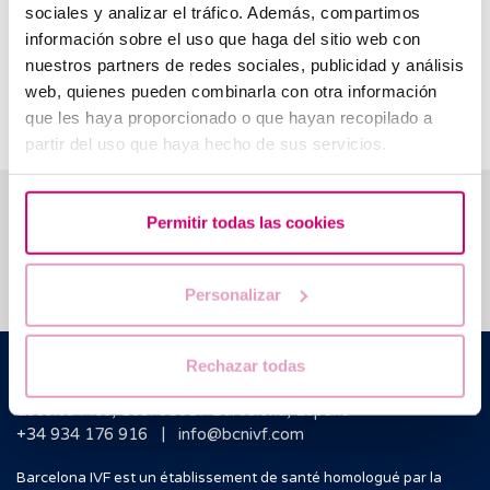
sociales y analizar el tráfico. Además, compartimos
l’œstradiol, car il existe une corrélation entre les deux.
información sobre el uso que haga del sitio web con
La mesure de FSH est essentielle dans le diagnostic de
nuestros partners de redes sociales, publicidad y análisis
l’infertilité et dans la planification des traitements de
web, quienes pueden combinarla con otra información
procréation assistée.
que les haya proporcionado o que hayan recopilado a
partir del uso que haya hecho de sus servicios.
Nous vous aidons à trouver les réponses à vos
Permitir todas las cookies
questions
Personalizar
Barcelona IVF
Rechazar todas
Edificio Planetarium
Escoles Pies, 103. 08017 Barcelona, España
|
+34 934 176 916
info@bcnivf.com
Barcelona IVF est un établissement de santé homologué par la