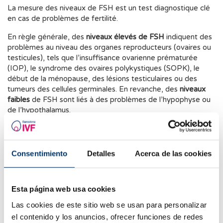
La mesure des niveaux de FSH est un test diagnostique clé
en cas de problèmes de fertilité.
En règle générale, des
niveaux élevés de FSH
indiquent des
problèmes au niveau des organes reproducteurs (ovaires ou
testicules), tels que l’insuffisance ovarienne prématurée
(IOP), le syndrome des ovaires polykystiques (SOPK), le
début de la ménopause, des lésions testiculaires ou des
tumeurs des cellules germinales. En revanche, des
niveaux
faibles
de FSH sont liés à des problèmes de l’hypophyse ou
de l’hypothalamus.
Les valeurs normales de FSH varient en fonction de l’âge et
du sexe. Chez les hommes, elles se situent entre 1,5 et
12,4 mIU/mL à l’âge adulte. Chez les femmes, les valeurs de
Consentimiento
Detalles
Acerca de las cookies
FSH dépendent non seulement de l’âge, mais aussi du
moment du cycle menstruel où elles sont mesurées. Pour
une mesure correcte, il est recommandé d’
effectuer le test
Esta página web usa cookies
entre le 2ᵉ et le 5ᵉ jour du cycle
, sachant que les niveaux ne
doivent pas dépasser 10 mIU/mL chez les femmes ayant
Las cookies de este sitio web se usan para personalizar
une bonne réserve ovarienne. Les niveaux de FSH doivent
el contenido y los anuncios, ofrecer funciones de redes
toujours être interprétés en même temps que ceux de