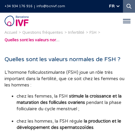
R
FR
+34 934 176 916
info@bcnivf.com
Barcelona
IVF
Accueil
Questions fréquentes
Infertilité
FSH
Quelles sont les valeurs normales de FSH ?
Quelles sont les valeurs normales de FSH ?
L’hormone folliculostimulante (FSH) joue un rôle très
important dans la fertilité, que ce soit chez les femmes ou
les hommes :
chez les femmes, la FSH
stimule la croissance et la
maturation des follicules ovariens
pendant la phase
folliculaire du cycle menstruel ;
chez les hommes, la FSH régule
la production et le
développement des spermatozoïdes
.