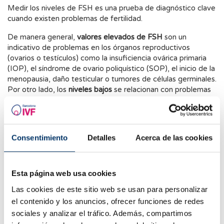
Medir los niveles de FSH es una prueba de diagnóstico clave
cuando existen problemas de fertilidad.
De manera general,
valores elevados de FSH
son un
indicativo de problemas en los órganos reproductivos
(ovarios o testículos) como la insuficiencia ovárica primaria
(IOP), el síndrome de ovario poliquístico (SOP), el inicio de la
menopausia, daño testicular o tumores de células germinales.
Por otro lado, los
niveles bajos
se relacionan con problemas
en la glándula pituitaria o el hipotálamo.
Los niveles normales de FSH varían según la edad y el sexo.
En hombres, los valores normales durante la etapa adulta se
Consentimiento
Detalles
Acerca de las cookies
encuentran entre
1,5 y 12,4 mIU/mL
. En mujeres, los valores
de FSH no solo dependen de la edad, sino también del
momento del ciclo menstrual en el que se encuentre. Para
una correcta medición, se recomienda
realizar la prueba
Esta página web usa cookies
entre los días 2 y 5 del ciclo
, y los niveles
no deben superar
Las cookies de este sitio web se usan para personalizar
las 10 mUI/ml
en mujeres con buena reserva ovárica. Los
el contenido y los anuncios, ofrecer funciones de redes
niveles de FSH se tienen que interpretar siempre junto con
los del estradiol ya que existe una correlación entre ambos.
sociales y analizar el tráfico. Además, compartimos