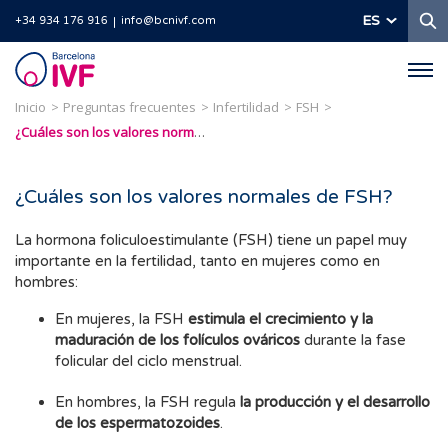
B
ES
+34 934 176 916
info@bcnivf.com
Barcelona
IVF
Inicio
Preguntas frecuentes
Infertilidad
FSH
¿Cuáles son los valores normales de FSH?
¿Cuáles son los valores normales de FSH?
La hormona foliculoestimulante (FSH) tiene un papel muy
importante en la fertilidad, tanto en mujeres como en
hombres:
En mujeres, la FSH
estimula el crecimiento y la
maduración de los folículos ováricos
durante la fase
folicular del ciclo menstrual.
En hombres, la FSH regula
la producción y el desarrollo
de los espermatozoides
.