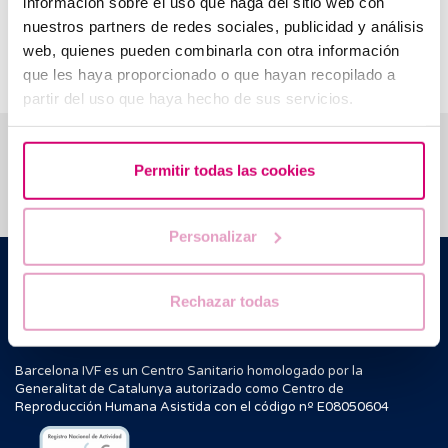
información sobre el uso que haga del sitio web con
La FSH es una medida esencial en el diagnóstico de
nuestros partners de redes sociales, publicidad y análisis
infertilidad y en la planificación de los tratamientos de
web, quienes pueden combinarla con otra información
reproducción asistida.
que les haya proporcionado o que hayan recopilado a
partir del uso que haya hecho de sus servicios.
Te ayudamos a resolver tus dudas
Permitir todas las cookies
Personalizar
Barcelona IVF
Edificio Planetarium
Rechazar todas
Escoles Pies, 103. 08017 Barcelona, España
|
+34 934 176 916
info@bcnivf.com
Barcelona IVF es un Centro Sanitario homologado por la
Generalitat de Catalunya autorizado como Centro de
Reproducción Humana Asistida con el código nº E08050604