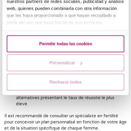
nuestros partners de redes sociales, publicidad y análisis
disponibles.
web, quienes pueden combinarla con otra información
Que puis-je faire si ma réserve ovarienne est faible ?
que les haya proporcionado o que hayan recopilado a
partir del uso que haya hecho de sus servicios.
Adoptez des habitudes de vie saines, comme une
alimentation équilibrée et une activité physique
régulière. Évitez les habitudes néfastes telles que le
tabac et l’alcool pour améliorer la qualité des ovules
Permitir todas las cookies
disponibles.
Les techniques de stimulation ovarienne permettent
Personalizar
de maximiser le nombre d’ovocytes disponibles à
chaque cycle.
Rechazar todas
En cas de réserve ovarienne très faible ou chez les
femmes plus âgées, le don d’ovocytes est l’une des
alternatives présentant le taux de réussite le plus
élevé.
Il est recommandé de consulter un spécialiste en fertilité
pour concevoir un plan personnalisé en fonction de votre âge
et de la situation spécifique de chaque femme.