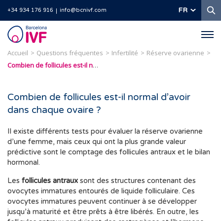
R
FR
+34 934 176 916
info@bcnivf.com
Barcelona
IVF
Accueil
Questions fréquentes
Infertilité
Réserve ovarienne
Combien de follicules est-il normal d’avoir dans chaque ovaire ?
Combien de follicules est-il normal d’avoir
dans chaque ovaire ?
Il existe différents tests pour évaluer la réserve ovarienne
d’une femme, mais ceux qui ont la plus grande valeur
prédictive sont le comptage des follicules antraux et le bilan
hormonal.
Les
follicules antraux
sont des structures contenant des
ovocytes immatures entourés de liquide folliculaire. Ces
ovocytes immatures peuvent continuer à se développer
jusqu’à maturité et être prêts à être libérés. En outre, les