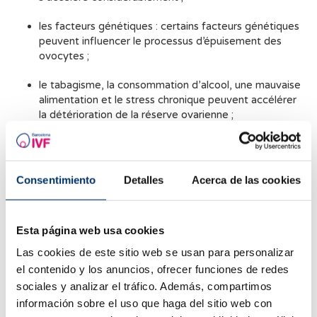
les facteurs génétiques : certains facteurs génétiques
peuvent influencer le processus d’épuisement des
ovocytes ;
le tabagisme, la consommation d’alcool, une mauvaise
alimentation et le stress chronique peuvent accélérer
la détérioration de la réserve ovarienne ;
diverses conditions médicales : le syndrome des
ovaires polykystiques ou l’endométriose peuvent
affecter la réserve ovarienne. En outre, certaines
Consentimiento
Detalles
Acerca de las cookies
maladies auto-immunes, les infections pelviennes et
les troubles hormonaux peuvent avoir une influence sur
la capacité ovarienne ;
Esta página web usa cookies
traitements médicaux : la chimiothérapie et la
Las cookies de este sitio web se usan para personalizar
radiothérapie, notamment lorsqu’elles touchent la
el contenido y los anuncios, ofrecer funciones de redes
région pelvienne, peuvent réduire considérablement la
sociales y analizar el tráfico. Además, compartimos
réserve ovarienne. De même, certaines chirurgies
información sobre el uso que haga del sitio web con
ovariennes peuvent réduire le nombre de follicules