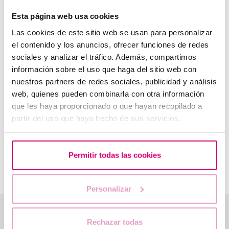
Tabac, consum d
’
alcohol, mala alimentació i estrès
Esta página web usa cookies
crònic:
poden
accelerar el deteriorament
de la reserva
Las cookies de este sitio web se usan para personalizar
ovàrica.
el contenido y los anuncios, ofrecer funciones de redes
sociales y analizar el tráfico. Además, compartimos
Diverses condicions mèdiques:
la
síndrome de l
’
ovari
poliquístic
o
l
’
endometriosi
poden influir en la reserva
información sobre el uso que haga del sitio web con
ovàrica. A més,
certes malalties autoimmunitàries,
nuestros partners de redes sociales, publicidad y análisis
infeccions pèlviques
i
malalties que afecten l
’
equilibri
web, quienes pueden combinarla con otra información
hormonal
poden repercutir en la funció ovàrica.
que les haya proporcionado o que hayan recopilado a
partir del uso que haya hecho de sus servicios.
Tractaments mèdics:
la
quimioteràpia i la radioteràpia
,
especialment quan afecten la zona pèlvica, poden
reduir significativament la reserva ovàrica
. Així mateix,
les cirurgies ovàriques
poden disminuir la quantitat de
Permitir todas las cookies
fol·licles disponibles.
Personalizar
T’ajudem a resoldre els teus dubtes
Rechazar todas