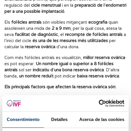
regulació del
cicle menstrual
i en la
preparació de l
’
endometri
per a una possible implantació
.
Els
fol·licles antrals
són visibles mitjançant
ecografia
quan
assoleixen una mida de
2 a 9 mm
, per la qual cosa, atesa la
seva
facilitat de diagnòstic
, el
recompte de fol·licles antrals
a
l’inici del cicle
és una de les mesures més utilitzades
per
calcular la
reserva ovàrica
d’una dona.
Com més fol·licles antrals es visualitzin,
millor reserva ovàrica
es pot esperar.
Un nombre igual o superior a 8 fol·licles
antrals
sol ser
indicatiu d
’
una bona reserva ovàrica
. D’altra
banda,
un nombre reduït
pot indicar
baixa reserva ovàrica
.
Els principals factors que afecten la reserva ovàrica són:
L
’
edat:
la reserva ovàrica
disminueix de manera natural
amb el pas dels anys. A partir dels
35 - 40 anys
,
aquesta disminució
s
’
incrementa significativament
.
Consentimiento
Detalles
Acerca de las cookies
Factors genètics:
hi ha factors genètics que poden
influir en el ritme d’esgotament dels òvuls.