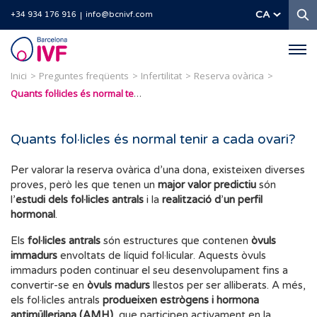
C
CA
+34 934 176 916
info@bcnivf.com
Barcelona
IVF
Inici
Preguntes freqüents
Infertilitat
Reserva ovàrica
Quants fol·licles és normal tenir a cada ovari?
Quants fol·licles és normal tenir a cada ovari?
Per valorar la reserva ovàrica d’una dona, existeixen diverses
proves, però les que tenen un
major valor predictiu
són
l’
estudi dels fol·licles antrals
i la
realització d
’
un perfil
hormonal
.
Els
fol·licles antrals
són estructures que contenen
òvuls
immadurs
envoltats de líquid fol·licular. Aquests òvuls
immadurs poden continuar el seu desenvolupament fins a
convertir-se en
òvuls madurs
llestos per ser alliberats. A més,
els fol·licles antrals
produeixen estrògens i hormona
antimülleriana (AMH)
, que participen activament en la