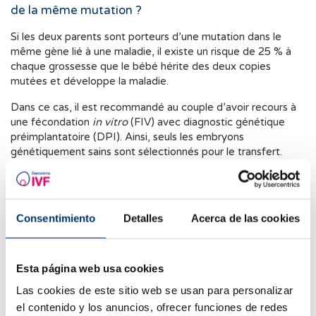
de la même mutation ?
Si les deux parents sont porteurs d’une mutation dans le
même gène lié à une maladie, il existe un risque de 25 % à
chaque grossesse que le bébé hérite des deux copies
mutées et développe la maladie.
Dans ce cas, il est recommandé au couple d’avoir recours à
une fécondation
in vitro
(FIV) avec diagnostic génétique
préimplantatoire (DPI). Ainsi, seuls les embryons
génétiquement sains sont sélectionnés pour le transfert.
Une autre option consiste à faire appel à un donneur de
gamètes, qu’il s’agisse de sperme ou d’ovocytes, qui n’est
pas porteur de la mutation.
Consentimiento
Detalles
Acerca de las cookies
Quand le TCG est-il indiqué ?
Tout couple peut réaliser un TCG, qu’il ait ou non des
Esta página web usa cookies
problèmes de fertilité. Cependant, il est particulièrement
Las cookies de este sitio web se usan para personalizar
recommandé chez les couples :
el contenido y los anuncios, ofrecer funciones de redes