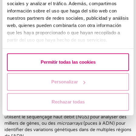
ayant des antécédents familiaux de maladies
sociales y analizar el tráfico. Además, compartimos
génétiques ;
información sobre el uso que haga del sitio web con
nuestros partners de redes sociales, publicidad y análisis
en traitement de procréation médicalement assistée ;
web, quienes pueden combinarla con otra información
que les haya proporcionado o que hayan recopilado a
ayant recours à un don d’ovocytes ou à une banque de
partir del uso que haya hecho de sus servicios.
sperme.
Quels sont les différents TCG disponibles sur le
marché ?
Permitir todas las cookies
Il existe différents types de TCG, allant des tests de base
qui analysent entre 20 et 100 maladies récessives, aux tests
Personalizar
plus avancés pouvant étudier jusqu’à 1 500 maladies.
Ils se distinguent également par la technologie utilisée.
Rechazar todas
Certains tests ont recours à la PCR pour détecter des
mutations dans des gènes spécifiques, tandis que d’autres
utilisent le séquençage haut débit (NGS) pour analyser des
milliers de gènes, ou des
microarrays
(puces à ADN) pour
identifier des variations génétiques dans de multiples régions