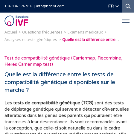
R
FR
+34 934 176 916
info@bcnivf.com
Barcelona
IVF
Accueil
Questions fréquentes
Examens médicaux
Analyses et tests génétiques
Quelle est la différence entre les tests de compatibilité génétique disponibles sur le marché ?
Test de compatibilité génétique (Carriermap, Recombine,
Heres Carrier map test)
Quelle est la différence entre les tests de
compatibilité génétique disponibles sur le
marché ?
Les
tests de compatibilité génétique (TCG)
sont des tests
de dépistage génétique qui servent à détecter d’éventuelles
altérations dans les gènes des parents qui pourraient être
transmises à leur descendance. Ils sont recommandés avant
la conception, que celle-ci soit naturelle ou dans le cadre