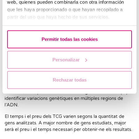
Parelles en tractament de reproducció assistida.
web, quienes pueden combinarla con otra información
que les haya proporcionado o que hayan recopilado a
Tractaments amb donació d’òvuls o banc de semen.
partir del uso que haya hecho de sus servicios.
Quins són els diferents TCG que existeixen al
mercat?
Permitir todas las cookies
Hi ha diversos tipus de TCG, des de tests bàsics que
analitzen entre 20 i 100 malalties recessives, fins a tests més
Personalizar
avançats que poden estudiar fins a 1.500 malalties.
També es diferencien per la tecnologia utilitzada. Alguns
tests empren PCR per detectar mutacions en gens
Rechazar todas
específics, mentre que d’altres utilitzen seqüenciació
massiva (NGS) per analitzar milers de gens o microarrays per
identificar variacions genètiques en múltiples regions de
l’ADN.
El temps i el preu dels TCG varien segons la quantitat de
gens analitzats. A major nombre de gens estudiats, major
serà el preu i el temps necessari per obtenir-ne els resultats.