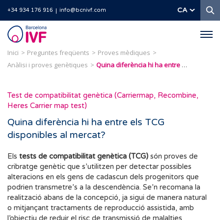
C
CA
+34 934 176 916
info@bcnivf.com
Barcelona
IVF
Inici
Preguntes freqüents
Proves mèdiques
Anàlisi i proves genètiques
Quina diferència hi ha entre els TCG disponibles al mercat?
Test de compatibilitat genètica (Carriermap, Recombine,
Heres Carrier map test)
Quina diferència hi ha entre els TCG
disponibles al mercat?
Els
tests de compatibilitat genètica (TCG)
són proves de
cribratge genètic que s’utilitzen per detectar possibles
alteracions en els gens de cadascun dels progenitors que
podrien transmetre’s a la descendència. Se’n recomana la
realització abans de la concepció, ja sigui de manera natural
o mitjançant tractaments de reproducció assistida, amb
l’objectiu de reduir el risc de transmissió de malalties