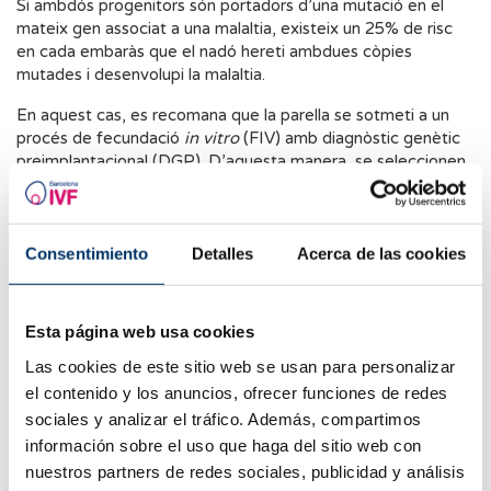
Si ambdós progenitors són portadors d’una mutació en el
mateix gen associat a una malaltia, existeix un 25% de risc
en cada embaràs que el nadó hereti ambdues còpies
mutades i desenvolupi la malaltia.
En aquest cas, es recomana que la parella se sotmeti a un
procés de fecundació
in vitro
(FIV) amb diagnòstic genètic
preimplantacional (DGP). D’aquesta manera, se seleccionen
només aquells embrions que siguin genèticament sans per a
realitzar-ne la transferència.
Una altra opció és utilitzar un donant de gàmetes, ja sigui de
Consentimiento
Detalles
Acerca de las cookies
semen o ovodonació, que no sigui portador de la mutació.
Quan està indicat fer un TCG?
Esta página web usa cookies
El TCG es pot fer a qualsevol parella, independentment de si
Las cookies de este sitio web se usan para personalizar
presenten o no problemes de fertilitat. Tot i així, es
el contenido y los anuncios, ofrecer funciones de redes
recomana especialment en parelles que:
sociales y analizar el tráfico. Además, compartimos
información sobre el uso que haga del sitio web con
Tinguin antecedents familiars de malalties genètiques.
nuestros partners de redes sociales, publicidad y análisis