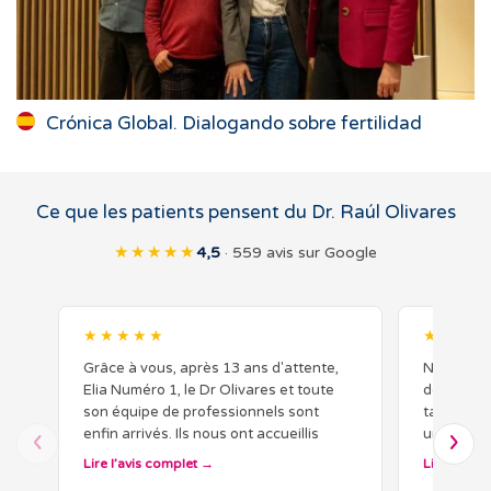
Crónica Global. Dialogando sobre fertilidad
Ce que les patients pensent du Dr. Raúl Olivares
★★★★★
4,5
· 559 avis sur Google
★★★★★
★★★★
Grâce à vous, après 13 ans d'attente,
Notre expé
Elia Numéro 1, le Dr Olivares et toute
de Barcel
son équipe de professionnels sont
tant d'in
enfin arrivés. Ils nous ont accueillis
un courrie
chaleureusement et nous ont
organisé 
Lire l’avis complet
Lire l’avis
accompagnés avec dévouement et…
docteur Ol