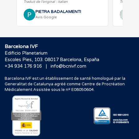
Traduit de l’original : italien
Traduit de l’
PIETRA BADALAMENTI
Ade
Avis Google
Avi
Barcelona IVF
Edificio Planetarium
Escoles Pies, 103. 08017 Barcelona, España
|
+34 934 176 916
info@bcnivf.com
Barcelona IVF est un établissement de santé homologué par la
Generalitat de Catalunya agréé comme Centre de Procréation
Médicalement Assistée sous le nº E08050604.