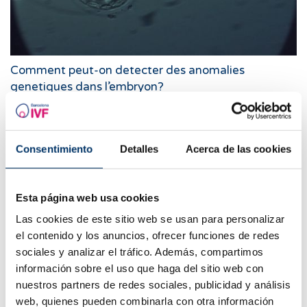
Comment peut-on detecter des anomalies
genetiques dans l’embryon?
Consentimiento
Detalles
Acerca de las cookies
Esta página web usa cookies
Las cookies de este sitio web se usan para personalizar
el contenido y los anuncios, ofrecer funciones de redes
sociales y analizar el tráfico. Además, compartimos
información sobre el uso que haga del sitio web con
Que sont les récepteurs KIR et quelle sont leurs
nuestros partners de redes sociales, publicidad y análisis
utilités dans la pratique clinique ?
web, quienes pueden combinarla con otra información