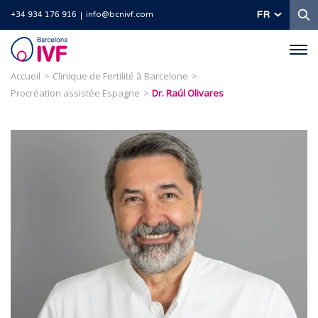
R
FR
+34 934 176 916
info@bcnivf.com
Barcelona
IVF
Accueil
Clinique de Fertilité à Barcelone
Procréation assistée Espagne
Dr. Raúl Olivares