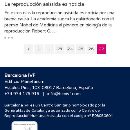
La reproducción asistida es noticia
En estos días la reproducción asistida es noticia por una
buena causa. La academia sueca ha galardonado con el
premio Nobel de Medicina al pionero en biología de la
reproducción Robert G. …
Página
Página
Página
Página
Página
Página
1
…
23
24
25
26
27
26
Barcelona IVF
Edificio Planetarium
Escoles Pies, 103. 08017 Barcelona, España
|
+34 934 176 916
info@bcnivf.com
Barcelona IVF es un Centro Sanitario homologado por la
Generalitat de Catalunya autorizado como Centro de
Reproducción Humana Asistida con el código nº E08050604