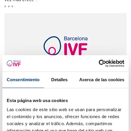
Consentimiento
Detalles
Acerca de las cookies
General
Donación de óvulos: algunos mitos y verdades.
Esta página web usa cookies
Por Dr. R. Olivares En la actualidad donar óvulos es un acto
que se está generalizando. Existen múltiples razones para
Las cookies de este sitio web se usan para personalizar
ello. La principal es que el hecho de que la maternidad se
el contenido y los anuncios, ofrecer funciones de redes
está ret…
sociales y analizar el tráfico. Además, compartimos
información sobre el uso que haga del sitio web con