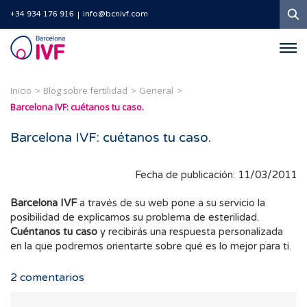
B
+34 934 176 916
info@bcnivf.com
Barcelona
IVF
Inicio
Blog sobre fertilidad
General
Barcelona IVF: cuétanos tu caso.
Barcelona IVF: cuétanos tu caso.
Fecha de publicación: 11/03/2011
Barcelona IVF
a través de su web pone a su servicio la
posibilidad de explicarnos su problema de esterilidad.
Cuéntanos tu caso
y recibirás una respuesta personalizada
en la que podremos orientarte sobre qué es lo mejor para ti.
2
comentarios