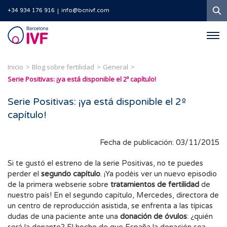
B
+34 934 176 916
info@bcnivf.com
Barcelona
IVF
Inicio
Blog sobre fertilidad
General
Serie Positivas: ¡ya está disponible el 2º capítulo!
Serie Positivas: ¡ya está disponible el 2º
capítulo!
Fecha de publicación: 03/11/2015
Si te gustó el estreno de la serie Positivas, no te puedes
perder el
segundo capítulo
. ¡Ya podéis ver un nuevo episodio
de la primera webserie sobre
tratamientos de fertilidad
de
nuestro país! En el segundo capítulo, Mercedes, directora de
un centro de reproducción asistida, se enfrenta a las típicas
dudas de una paciente ante una
donación de óvulos
: ¿quién