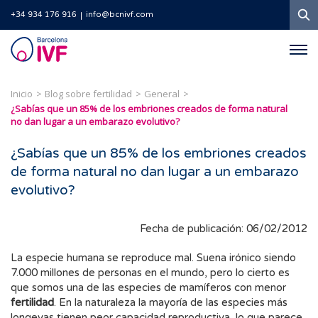
B
+34 934 176 916
info@bcnivf.com
Barcelona
IVF
Inicio
Blog sobre fertilidad
General
¿Sabías que un 85% de los embriones creados de forma natural
no dan lugar a un embarazo evolutivo?
¿Sabías que un 85% de los embriones creados
de forma natural no dan lugar a un embarazo
evolutivo?
Fecha de publicación: 06/02/2012
La especie humana se reproduce mal. Suena irónico siendo
7.000 millones de personas en el mundo, pero lo cierto es
que somos una de las especies de mamíferos con menor
fertilidad
. En la naturaleza la mayoría de las especies más
longevas tienen peor capacidad reproductiva, lo que parece