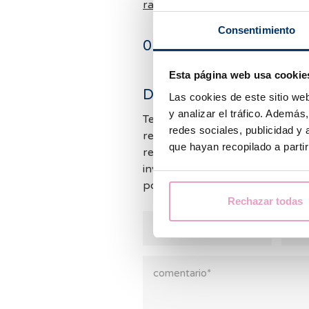
rabanal/1537/imsi-el-impacto-
Consentimiento
0
comentarios
Esta página web usa cookie
Deja un comentario
Las cookies de este sitio we
y analizar el tráfico. Ademá
Tenemos muchas consultas y no
redes sociales, publicidad y
responder a todos los comentar
que hayan recopilado a parti
responder lo antes posible. Mie
invitamos a consultar nuestras
podemos ayudarte.
Rechazar todas