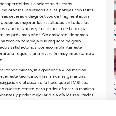
esapercibidas. La selección de estos
ejorar los resultados en las parejas con fallos
mias severas y diagnósticos de fragmentación
 ¿podemos mejorar los resultados en todos los
os randomizados y la utilización de la propia
¿
 en los próximos años. Sin embargo, debemos
m
e
una técnica compleja que requiere de gran
ados satisfactorios por eso implantar esta
boratorio requiere una inversión muy importante a
o.
el conocimiento, la experiencia y los medios
ecer esta técnica con las máximas garantías.
tigación y el desarrollo hace que el IMSI sea
¿
en nuestro centro para poder ofrecer la máxima
h
o
acientes y poder mejorar día a día los resultados
asistida
vitrotv.com/profesional/anna-