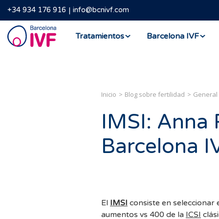
+34 934 176 916
info@bcnivf.com
Barcelona
Tratamientos
Barcelona IVF
IVF
Inicio
Blog sobre fertilidad
General
IMSI: Anna 
Barcelona I
El
IMSI
consiste en selecciona
aumentos vs 400 de la
ICSI
clásica) y nos permite visualizar estructuras que hasta