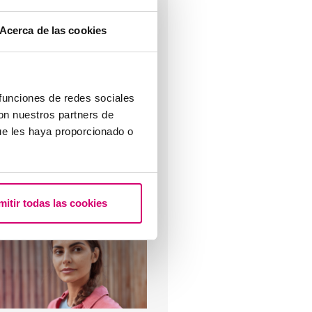
Acerca de las cookies
lujo marrón: causas, relación
on la regla y el embarazo
 funciones de redes sociales
con nuestros partners de
ue les haya proporcionado o
uevo embarazo tras un aborto
mitir todas las cookies
ioquímico