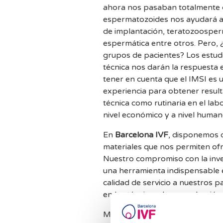
ahora nos pasaban totalmente d
espermatozoides nos ayudará a m
de implantación, teratozoosper
espermática entre otros. Pero,
grupos de pacientes? Los estudi
técnica nos darán la respuesta
tener en cuenta que el IMSI es 
experiencia para obtener result
técnica como rutinaria en el la
nivel económico y a nivel human
En
Barcelona IVF
, disponemos d
materiales que nos permiten ofr
Nuestro compromiso con la inves
una herramienta indispensable 
calidad de servicio a nuestros p
en las técnicas de
reproducción 
Más información:
http://www.in