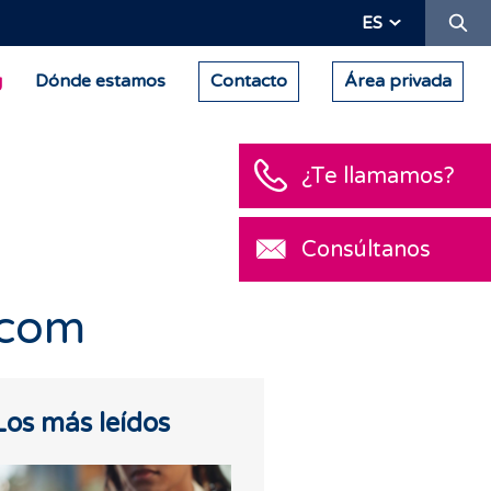
Bu
ES
g
Dónde estamos
Contacto
Área privada
¿Te llamamos?
Consúltanos
.com
Los más leídos