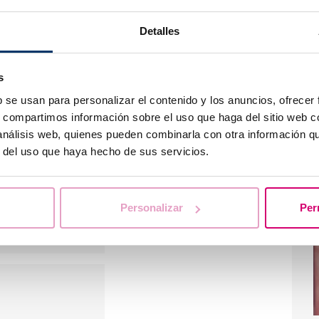
de-la-morfologia-del-espermatozoide
Detalles
F
c
s
b se usan para personalizar el contenido y los anuncios, ofrecer
s, compartimos información sobre el uso que haga del sitio web 
 nos es posible
 análisis web, quienes pueden combinarla con otra información q
ios. Intentaremos
r del uso que haya hecho de sus servicios.
ntras tanto te
FAQ’s
por si
N
Personalizar
Per
b