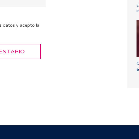
¿
i
s datos y acepto la
C
e