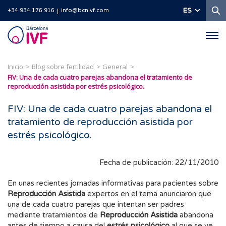
B
ES
+34 934 176 916
info@bcnivf.com
Barcelona
IVF
Inicio
Blog sobre fertilidad
General
FIV: Una de cada cuatro parejas abandona el tratamiento de
reproducción asistida por estrés psicológico.
FIV: Una de cada cuatro parejas abandona el
tratamiento de reproducción asistida por
estrés psicológico.
Fecha de publicación: 22/11/2010
En unas recientes jornadas informativas para pacientes sobre
Reproducción Asistida
expertos en el tema anunciaron que
una de cada cuatro parejas que intentan ser padres
mediante tratamientos de
Reproducción Asistida
abandona
antes de tiempo a causa del
estrés psicológico
al que se ve