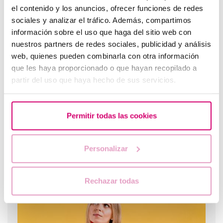
el contenido y los anuncios, ofrecer funciones de redes
sociales y analizar el tráfico. Además, compartimos
información sobre el uso que haga del sitio web con
Progesterona, ¿cuándo hay que utilizarla?
nuestros partners de redes sociales, publicidad y análisis
web, quienes pueden combinarla con otra información
que les haya proporcionado o que hayan recopilado a
partir del uso que haya hecho de sus servicios.
Permitir todas las cookies
Personalizar
Cuando hacer un test de embarazo tras una FIV
Rechazar todas