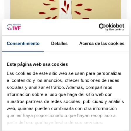
Consentimiento
Detalles
Acerca de las cookies
Flujo marrón: causas, relación con la regla y el
embarazo
Esta página web usa cookies
Las cookies de este sitio web se usan para personalizar
el contenido y los anuncios, ofrecer funciones de redes
sociales y analizar el tráfico. Además, compartimos
información sobre el uso que haga del sitio web con
nuestros partners de redes sociales, publicidad y análisis
web, quienes pueden combinarla con otra información
que les haya proporcionado o que hayan recopilado a
partir del uso que haya hecho de sus servicios.
Progesterona, ¿cuándo hay que utilizarla?