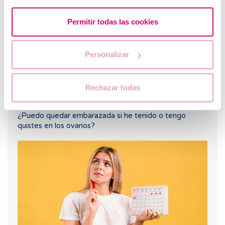
Permitir todas las cookies
Personalizar
Rechazar todas
¿Puedo quedar embarazada si he tenido o tengo
quistes en los ovarios?