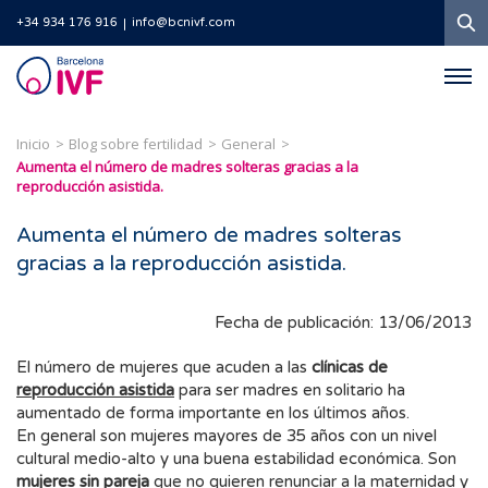
B
+34 934 176 916
info@bcnivf.com
Barcelona
IVF
Inicio
Blog sobre fertilidad
General
Aumenta el número de madres solteras gracias a la
reproducción asistida.
Aumenta el número de madres solteras
gracias a la reproducción asistida.
Fecha de publicación: 13/06/2013
El número de mujeres que acuden a las
clínicas de
reproducción asistida
para ser madres en solitario ha
aumentado de forma importante en los últimos años.
En general son mujeres mayores de 35 años con un nivel
cultural medio-alto y una buena estabilidad económica. Son
mujeres sin pareja
que no quieren renunciar a la maternidad y