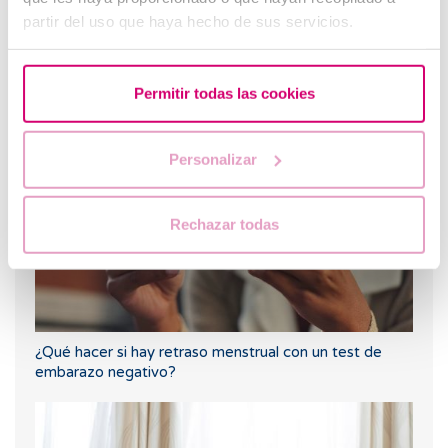
partir del uso que haya hecho de sus servicios.
Letrozol, la mejor alternativa para inducir la ovulación
Permitir todas las cookies
en las mujeres con síndrome de ovario poliquístico.
Personalizar
Rechazar todas
¿Qué hacer si hay retraso menstrual con un test de
embarazo negativo?